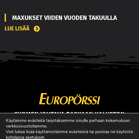
MAXUKSET VIIDEN VUODEN TAKUULLA
LUE LISÄÄ
SUOMEN JOHTAVA RASKAAN KALUSTON
ERIKOISLEHTI
Käytämme evästeitä tarjotaksemme sinulle parhaan kokemuksen
verkkosivustollamme.
Copyright © Faktavisa Oy / Europörssi 2017. All Rights Reserved.
Voit lukea lisää käyttämistämme evästeistä tai poistaa ne käytöstä
kohdassa
asetukset
.
· Madeby:
VÄRIKÄS