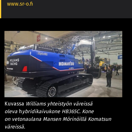
www.sr-o.fi
Kuvassa
Williams yhteistyön väreissä
oleva
h
ybridikaivukone HB365C. Kone
on vetonaulana Mansen Mörinöillä Komatsun
väreissä.