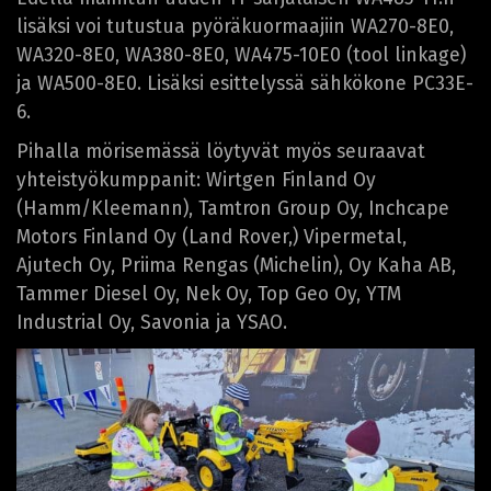
lisäksi voi tutustua pyöräkuormaajiin WA270-8E0,
WA320-8E0, WA380-8E0, WA475-10E0 (tool linkage)
ja WA500-8E0. Lisäksi esittelyssä sähkökone PC33E-
6.
Pihalla mörisemässä löytyvät myös seuraavat
yhteistyökumppanit: Wirtgen Finland Oy
(Hamm/Kleemann), Tamtron Group Oy, Inchcape
Motors Finland Oy (Land Rover,) Vipermetal,
Ajutech Oy, Priima Rengas (Michelin), Oy Kaha AB,
Tammer Diesel Oy, Nek Oy, Top Geo Oy, YTM
Industrial Oy, Savonia ja YSAO.