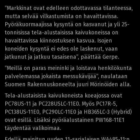
”Markkinat ovat edelleen odottavassa tilanteessa,
mutta selvää vilkastumista on havaittavissa.
Pyöräkuormaajissa kysyntä on kasvanut ja yli 25-
tonnisissa tela-alustaisissa kaivukoneissa on
havaittavissa kiinnostuksen kasvua. Isojen
koneiden kysyntä ei edes ole laskenut, vaan
jatkunut ja jatkuu tasaisena”, päättää Gerpe.
”Meillä on paras meininki ja loistava henkilökunta
palvelemassa jokaista messukävijää”, naulataan
Suomen Rakennuskoneelta juuri Mörinöiden alla.
Tela-alustaisista kaivukoneista koeajossa ovat
PC78US-11 ja PC228USLC-11E0. Myös PC17R-5,
PC138US-11E0, PC290LC-11E0 ja HB365LC-3 (Hybrid)
ovat esillä. Lisäksi pyöräalustainen PW168-11E1
täydentää valikoimaa.
Edellä mainitun uuden 11-sarjalaisen WA485-11:n