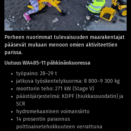
Perheen nuorimmat tulevaisuuden maarakentajat
pääsevät mukaan menoon omien aktiviteettien
parissa.
Uutuus WA485-11 pähkinänkuoressa
työpaino: 28–29 t
jatkuva työskentelykuorma: 8 800–9 300 kg
moottorin teho: 271 kW (Stage V)
päästöjärjestelmä: KDPF (hiukkassuodatin) ja
SCR
hydromekaaninen voimansiirto
14 prosentin parannus
polttoainetehokkuuteen verrattuna