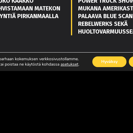
UKO KAAKKO
POWER TRUCK SHO
HVISTAMAAN MATEKON
MUKANA AMERIKAS
YNTIÄ PIRKANMAALLA
PALAAVA BLUE SCAN
REBELWERKS SEKÄ
HUOLTOVARMUUSSE
ISÄÄ
LUE LISÄÄ
 parhaan kokemuksen verkkosivustollamme.
Hyväksy
 tai poistaa ne käytöstä kohdassa
asetukset
.