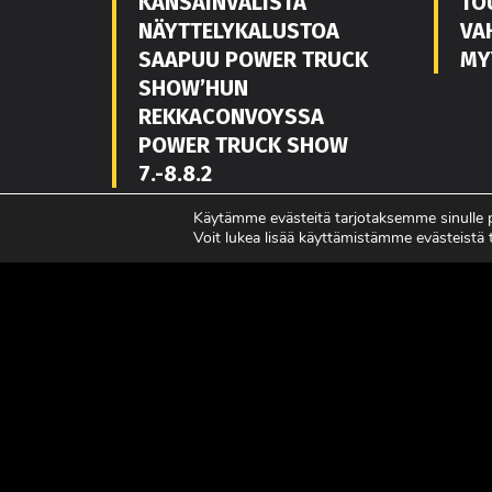
KANSAINVÄLISTÄ
TO
NÄYTTELYKALUSTOA
VA
SAAPUU POWER TRUCK
MY
SHOW’HUN
REKKACONVOYSSA
POWER TRUCK SHOW
7.-8.8.2
LUE LISÄÄ
LUE L
Käytämme evästeitä tarjotaksemme sinulle
Voit lukea lisää käyttämistämme evästeistä