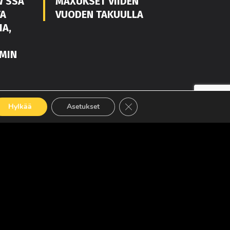
W’SSA
MAXUKSET VIIDEN
TA
VUODEN TAKUULLA
IA,
MIN
LUE LISÄÄ
Sulje evästebanneri
Hylkää
Asetukset