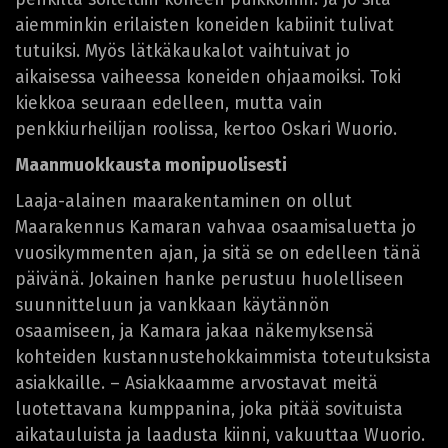
aiemminkin erilaisten koneiden kabiinit tulivat
tutuiksi. Myös lätkäkaukalot vaihtuivat jo
aikaisessa vaiheessa koneiden ohjaamoiksi. Toki
kiekkoa seuraan edelleen, mutta vain
penkkiurheilijan roolissa, kertoo Oskari Wuorio.
Maanmuokkausta monipuolisesti
Laaja-alainen maarakentaminen on ollut
Maarakennus Kamaran vahvaa osaamisaluetta jo
vuosikymmenten ajan, ja sitä se on edelleen tänä
päivänä. Jokainen hanke perustuu huolelliseen
suunnitteluun ja vankkaan käytännön
osaamiseen, ja Kamara jakaa näkemyksensä
kohteiden kustannustehokkaimmista toteutuksista
asiakkaille. – Asiakkaamme arvostavat meitä
luotettavana kumppanina, joka pitää sovituista
aikatauluista ja laadusta kiinni, vakuuttaa Wuorio.