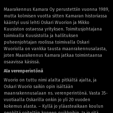
Maarakennus Kamara Oy perustettiin vuonna 1989,
mutta kolmisen vuotta sitten Kamaran historiassa
kääntyi uusi lehti Oskari Wuorion ja Mikko
Kuusiston ostaessa yrityksen. Toimitusjohtajana
toimivalla Kuusistolla ja hallituksen
puheenjohtajan roolissa toimivalla Oskari
Wuoriolla on vankka tausta maanrakennusalasta,
joten Maarakennus Kamara jatkaa toimintaansa
osaavissa käsissä.
Ala verenperintönä
Wuorio on tuttu nimi alalta pitkältä ajalta, ja
Oskari Wuorio saikin opin isältään
maanrakennusalaan ns. verenperintönä. Vasta 35-
vuotiaalla Oskarilla onkin jo yli 20 vuoden
kokemus alasta. – Kyllä jo yläasteaikaan koulun
penkiltä soiteltiin koneen puikkoihin. Ja jo sitä