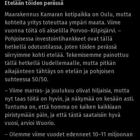
Etelään töiden perässä
Maarakennus Kamaran kotipaikka on Oulu, mutta
kohteita yritys toteuttaa ympäri maata. Viime
vuonna töitä oli akselilla Porvoo–Kilpisjärvi. –
Pohjoisessa investointihankkeet ovat tällä
hetkellä odotustilassa, joten töiden perässä
siirryimme kohti etelää. Tekemisemme painottuu
tällä hetkellä Uudellemaalle, mutta pitkän
aikajänteen tähtäys on etelän ja pohjoisen
suhteessa 50/50.
– Viime marras- ja joulukuu olivat hiljaisia, mutta
nyt taas töitä on hyvin, ja näkymää on kesään asti.
Tuntuma on, että homma on kaiken kaikkiaan
piristymään päin, ja että tästä saataisiin hyvä
vuosi, arvioi Wuorio.
– Olemme viime vuodet edenneet 10–11 miljoonan