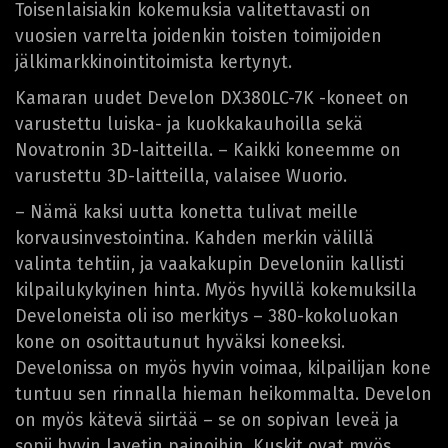
Toisenlaisiakin kokemuksia valitettavasti on
vuosien varrelta joidenkin toisten toimijoiden
jälkimarkkinointitoimista kertynyt.
Kamaran uudet Develon DX380LC-7K -koneet on
varustettu luiska- ja kuokkakauhoilla sekä
Novatronin 3D-laitteilla. – Kaikki koneemme on
varustettu 3D-laitteilla, valaisee Wuorio.
– Nämä kaksi uutta konetta tulivat meille
korvausinvestointina. Kahden merkin välillä
valinta tehtiin, ja vaakakupin Develoniin kallisti
kilpailukykyinen hinta. Myös hyvillä kokemuksilla
Develoneista oli iso merkitys – 380-kokoluokan
kone on osoittautunut hyväksi koneeksi.
Develonissa on myös hyvin voimaa, kilpailijan kone
tuntuu sen rinnalla hieman heikommalta. Develon
on myös kätevä siirtää – se on sopivan leveä ja
sopii hyvin lavetin painoihin. Kuskit ovat myös