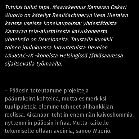
Tutuksi tullut tapa. Maarakennus Kamaran Oskari
Wuorio on kätellyt RealMachineryn Vesa Hietalan
kanssa useissa konekaupoissa: yhdestätoista
Kamaran tela-alustaisesta kaivukoneesta
yhdeksän on Develoneita. Taustalla kuokkii
toinen joulukuussa luovutetuista Develon
DX380LC-7K -koneista Helsingissä Jätkäsaaressa
sijaitsevalla työmaalla.
– Pääosin toteutamme projekteja
pääurakointikohteina, mutta esimerkiksi
tuulipuistoja olemme tehneet alihankkijan
roolissa. Aikanaan tehtiin enemmän kaivoshommia,
nyttemmin pääosin infraa. Mutta kaikelle
tekemiselle ollaan avoimia, sanoo Wuorio.