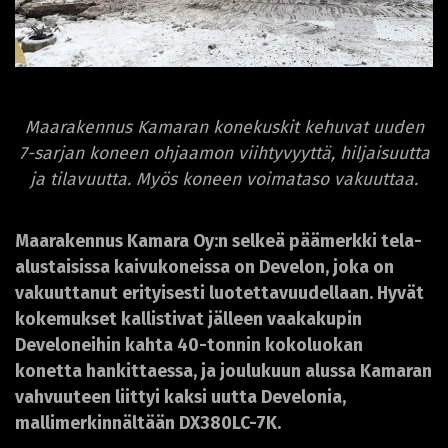
Maarakennus Kamaran konekuskit kehuvat uuden
7-sarjan koneen ohjaamon viihtyvyyttä, hiljaisuutta
ja tilavuutta. Myös koneen voimataso vakuuttaa.
Maarakennus Kamara Oy:n selkeä päämerkki tela-
alustaisissa kaivukoneissa on Develon, joka on
vakuuttanut erityisesti luotettavuudellaan. Hyvät
kokemukset kallistivat jälleen vaakakupin
Develoneihin kahta 40-tonnin kokoluokan
konetta hankittaessa, ja joulukuun alussa Kamaran
vahvuuteen liittyi kaksi uutta Develonia,
mallimerkinnältään DX380LC-7K.