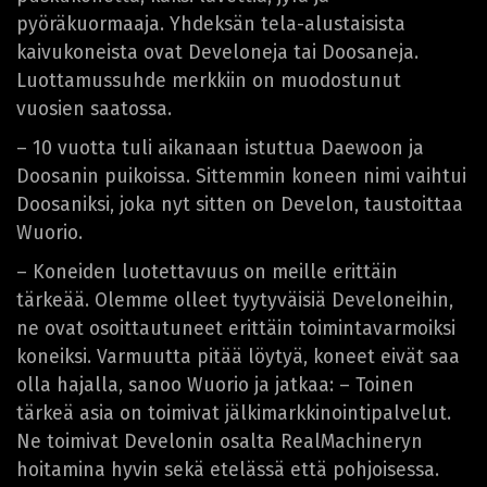
pyöräkuormaaja. Yhdeksän tela-alustaisista
kaivukoneista ovat Develoneja tai Doosaneja.
Luottamussuhde merkkiin on muodostunut
vuosien saatossa.
– 10 vuotta tuli aikanaan istuttua Daewoon ja
Doosanin puikoissa. Sittemmin koneen nimi vaihtui
Doosaniksi, joka nyt sitten on Develon, taustoittaa
Wuorio.
– Koneiden luotettavuus on meille erittäin
tärkeää. Olemme olleet tyytyväisiä Develoneihin,
ne ovat osoittautuneet erittäin toimintavarmoiksi
koneiksi. Varmuutta pitää löytyä, koneet eivät saa
olla hajalla, sanoo Wuorio ja jatkaa: – Toinen
tärkeä asia on toimivat jälkimarkkinointipalvelut.
Ne toimivat Develonin osalta RealMachineryn
hoitamina hyvin sekä etelässä että pohjoisessa.