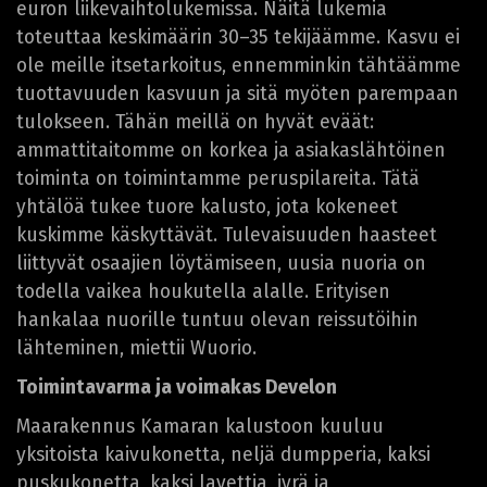
euron liikevaihtolukemissa. Näitä lukemia
toteuttaa keskimäärin 30–35 tekijäämme. Kasvu ei
ole meille itsetarkoitus, ennemminkin tähtäämme
tuottavuuden kasvuun ja sitä myöten parempaan
tulokseen. Tähän meillä on hyvät eväät:
ammattitaitomme on korkea ja asiakaslähtöinen
toiminta on toimintamme peruspilareita. Tätä
yhtälöä tukee tuore kalusto, jota kokeneet
kuskimme käskyttävät. Tulevaisuuden haasteet
liittyvät osaajien löytämiseen, uusia nuoria on
todella vaikea houkutella alalle. Erityisen
hankalaa nuorille tuntuu olevan reissutöihin
lähteminen, miettii Wuorio.
Toimintavarma ja voimakas Develon
Maarakennus Kamaran kalustoon kuuluu
yksitoista kaivukonetta, neljä dumpperia, kaksi
puskukonetta, kaksi lavettia, jyrä ja