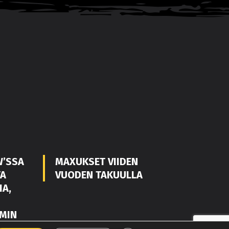
W’SSA
MAXUKSET VIIDEN
TA
VUODEN TAKUULLA
IA,
MIN