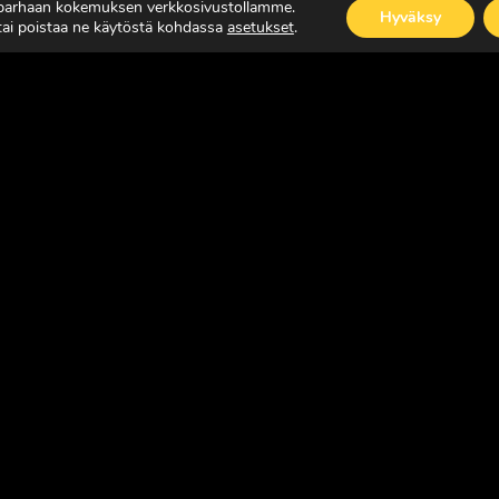
 parhaan kokemuksen verkkosivustollamme.
Hyväksy
 tai poistaa ne käytöstä kohdassa
asetukset
.
ISÄÄ
LUE LISÄÄ
SUOMEN JOHTAVA RASKAAN KALUSTON ERIK
Copyright © Faktavisa Oy / Europörssi 2017. All Rights Reserv