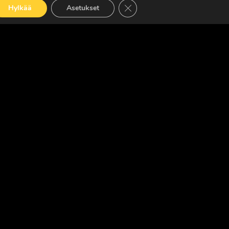
Sulje evästebanneri
Hylkää
Asetukset
LUE LISÄÄ
OISLEHTI
ed. · Madeby:
VÄRIKÄS