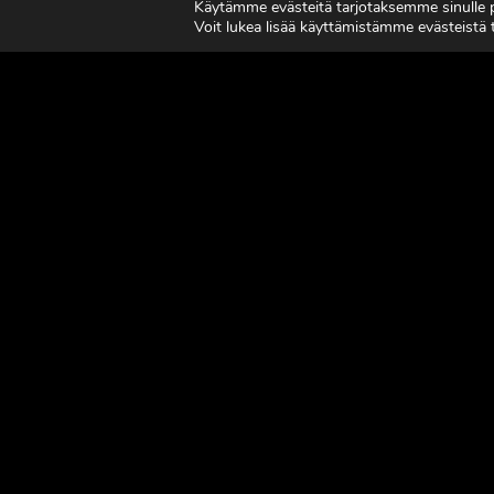
Käytämme evästeitä tarjotaksemme sinulle
7.-8.8.2
Voit lukea lisää käyttämistämme evästeistä
LUE LISÄÄ
LUE L