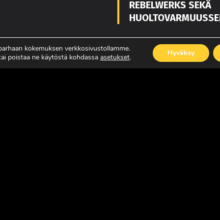
REBELWERKS SEKÄ
HUOLTOVARMUUSSE
 parhaan kokemuksen verkkosivustollamme.
Hyväksy
 tai poistaa ne käytöstä kohdassa
asetukset
.
ISÄÄ
LUE LISÄÄ