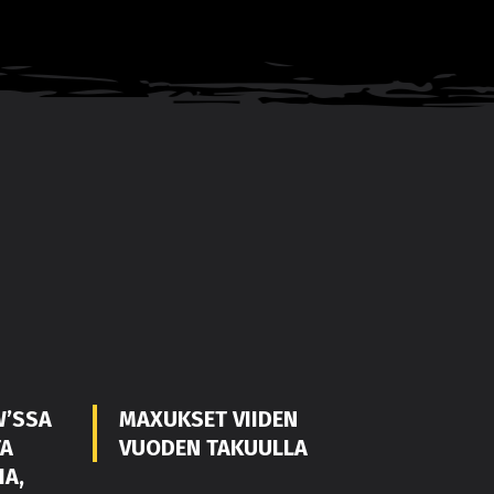
W’SSA
MAXUKSET VIIDEN
TA
VUODEN TAKUULLA
IA,