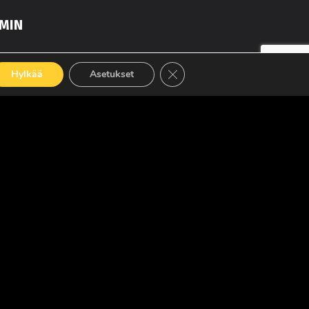
MIN
Sulje evästebanneri
Hylkää
Asetukset
LUE LISÄÄ