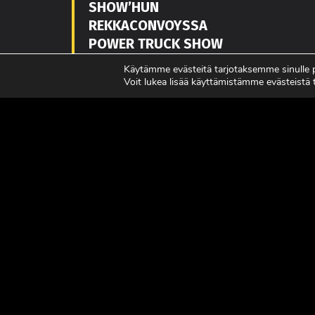
SHOW’HUN
REKKACONVOYSSA
POWER TRUCK SHOW
7.-8.8.2
Käytämme evästeitä tarjotaksemme sinulle
Voit lukea lisää käyttämistämme evästeistä
LUE LISÄÄ
LUE L