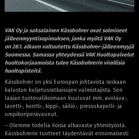
VAK Oy ja saksalainen Kässbohrer ovat solmineet
jälleenmyyntisopimuksen, jonka myötä VAK Oy
on 28.1. alkaen valtuutettu Kässbohrer-jälleenmyyjä
Suomessa. Samassa yhteydessä VAK Huoltopalvelut
huoltokorjaamoista tulee Kässbohrerin virallisia
huoltopisteitä.
Kässbohrer on yksi Euroopan johtavista raskaan
kaluston kuljetusratkaisujen valmistajista. Sen
laajan tuotevalikoimaan kuuluvat mm. avolava-,
lavetti-, kontti-, kippi-, säiliö-, pressukapelli- ja
umpikoriperävaunut.
– Olemme todella iloisia alkavasta yhteistyöstä.
Kässbohrerin tuotteet täydentävät erinomaisesti