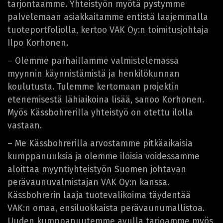
tarjontaamme. Yhteistyön myötä pystymme
palvelemaan asiakkaitamme entistä laajemmalla
tuoteportfoliolla, kertoo VAK Oy:n toimitusjohtaja
Ilpo Korhonen.
– Olemme parhaillamme valmistelemassa
myynnin käynnistämistä ja henkilökunnan
koulutusta. Tulemme kertomaan projektin
etenemisestä lähiaikoina lisää, sanoo Korhonen.
Myös Kässbohrerilla yhteistyö on otettu ilolla
vastaan.
– Me Kässbohrerilla arvostamme pitkäaikaisia
kumppanuuksia ja olemme iloisia voidessamme
aloittaa myyntiyhteistyön Suomen johtavan
perävaunuvalmistajan VAK Oy:n kanssa.
Kässbohrerin laaja tuotevalikoima täydentää
VAK:n omaa, ensiluokkaista perävaunumallistoa.
Uuden kumppanuutemme avulla tarjoamme myös