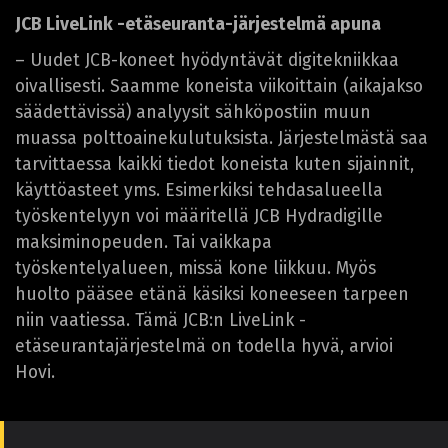
JCB LiveLink -etäseuranta-järjestelmä apuna
– Uudet JCB-koneet hyödyntävät digitekniikkaa
oivallisesti. Saamme koneista viikoittain (aikajakso
säädettävissä) analyysit sähköpostiin muun
muassa polttoainekulutuksista. Järjestelmästä saa
tarvittaessa kaikki tiedot koneista kuten sijainnit,
käyttöasteet yms. Esimerkiksi tehdasalueella
työskentelyyn voi määritellä JCB Hydradigille
maksiminopeuden. Tai vaikkapa
työskentelyalueen, missä kone liikkuu. Myös
huolto pääsee etänä käsiksi koneeseen tarpeen
niin vaatiessa. Tämä JCB:n LiveLink -
etäseurantajärjestelmä on todella hyvä, arvioi
Hovi.