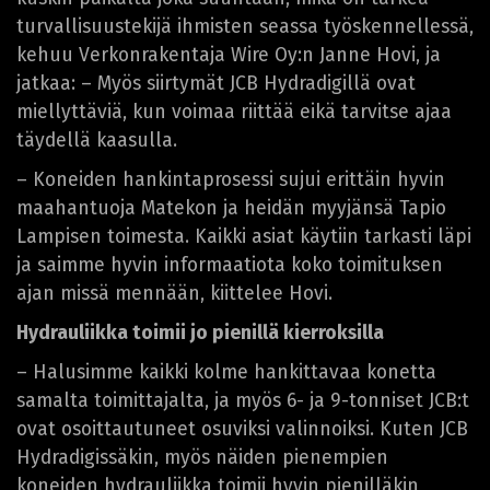
turvallisuustekijä ihmisten seassa työskennellessä,
kehuu Verkonrakentaja Wire Oy:n Janne Hovi, ja
jatkaa: – Myös siirtymät JCB Hydradigillä ovat
miellyttäviä, kun voimaa riittää eikä tarvitse ajaa
täydellä kaasulla.
– Koneiden hankintaprosessi sujui erittäin hyvin
maahantuoja Matekon ja heidän myyjänsä Tapio
Lampisen toimesta. Kaikki asiat käytiin tarkasti läpi
ja saimme hyvin informaatiota koko toimituksen
ajan missä mennään, kiittelee Hovi.
Hydrauliikka toimii jo pienillä kierroksilla
– Halusimme kaikki kolme hankittavaa konetta
samalta toimittajalta, ja myös 6- ja 9-tonniset JCB:t
ovat osoittautuneet osuviksi valinnoiksi. Kuten JCB
Hydradigissäkin, myös näiden pienempien
koneiden hydrauliikka toimii hyvin pienilläkin