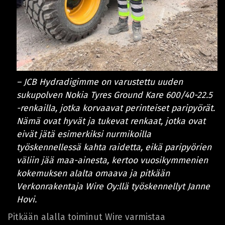
– JCB Hydradigimme on varustettu uuden
sukupolven Nokia Tyres Ground Kare 600/40-22.5
-renkailla, jotka korvaavat perinteiset paripyörät.
Nämä ovat hyvät ja tukevat renkaat, jotka ovat
eivät jätä esimerkiksi nurmikoilla
työskennellessä kahta raidetta, eikä paripyörien
väliin jää maa-ainesta, kertoo vuosikymmenien
kokemuksen alalta omaava ja pitkään
Verkonrakentaja Wire Oy:llä työskennellyt Janne
Hovi.
Pitkään alalla toiminut Wire varmistaa