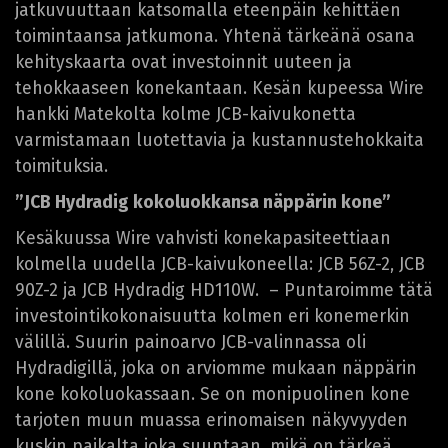
jatkuvuuttaan katsomalla eteenpäin kehittäen
toimintaansa jatkumona. Yhtenä tärkeänä osana
kehityskaarta ovat investoinnit uuteen ja
tehokkaaseen konekantaan. Kesän kupeessa Wire
hankki Matekolta kolme JCB-kaivukonetta
varmistamaan luotettavia ja kustannustehokkaita
toimituksia.
”JCB Hydradig kokoluokkansa näppärin kone”
Kesäkuussa Wire vahvisti konekapasiteettiaan
kolmella uudella JCB-kaivukoneella: JCB 56Z-2, JCB
90Z-2 ja JCB Hydradig HD110W. – Puntaroimme tätä
investointikokonaisuutta kolmen eri konemerkin
välillä. Suurin painoarvo JCB-valinnassa oli
Hydradigillä, joka on arviomme mukaan näppärin
kone kokoluokassaan. Se on monipuolinen kone
tarjoten muun muassa erinomaisen näkyvyyden
kuskin paikalta joka suuntaan, mikä on tärkeä