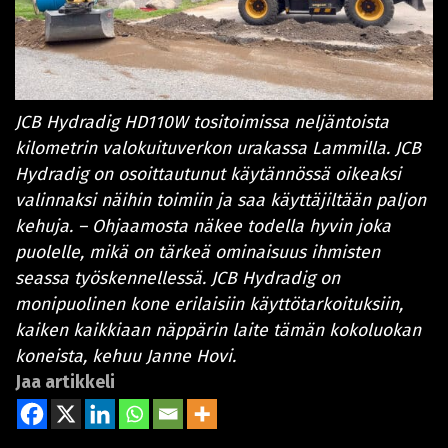
JCB Hydradig HD110W tositoimissa neljäntoista
kilometrin valokuituverkon urakassa Lammilla. JCB
Hydradig on osoittautunut käytännössä oikeaksi
valinnaksi näihin toimiin ja saa käyttäjiltään paljon
kehuja. – Ohjaamosta näkee todella hyvin joka
puolelle, mikä on tärkeä ominaisuus ihmisten
seassa työskennellessä. JCB Hydradig on
monipuolinen kone erilaisiin käyttötarkoituksiin,
kaiken kaikkiaan näppärin laite tämän kokoluokan
koneista, kehuu Janne Hovi.
Jaa artikkeli