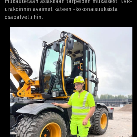
mukautetaan asiakkaan tarpeiden mukaisesti KVR-
urakoinnin avaimet käteen -kokonaisuuksista
osapalveluihin.