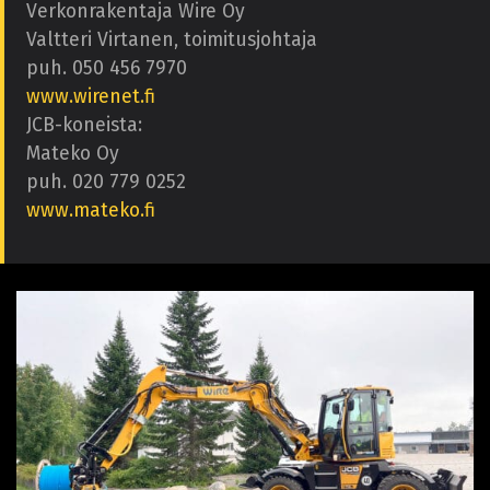
Verkonrakentaja Wire Oy
Valtteri Virtanen, toimitusjohtaja
puh. 050 456 7970
www.wirenet.fi
JCB-koneista:
Mateko Oy
puh. 020 779 0252
www.mateko.fi