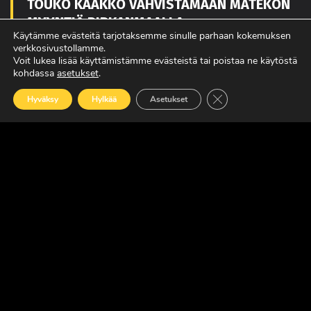
TOUKO KAAKKO VAHVISTAMAAN MATEKON
MYYNTIÄ PIRKANMAALLA
Käytämme evästeitä tarjotaksemme sinulle parhaan kokemuksen
LUE LISÄÄ
verkkosivustollamme.
Voit lukea lisää käyttämistämme evästeistä tai poistaa ne käytöstä
kohdassa
asetukset
.
Sulje evästebanneri
Hyväksy
Hylkää
Asetukset
POWER TRUCK SHOW’SSA MUKANA
AMERIKASTA PALAAVA BLUE SCANIA,
REBELWERKS SEKÄ HUOLTOVARMUUSSEMIN
LUE LISÄÄ
MAXUKSET VIIDEN VUODEN TAKUULLA
LUE LISÄÄ