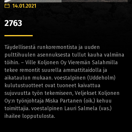
14.01.2021
2763
Täydellisestä runkoremontista ja uuden
pulttihuulen asennuksesta tullut kauha valmiina
töihin. – Ville Koljonen Oy Vieremän Salahmilla
tekee remontit suurella ammattitaidolla ja
aikataulun mukaan. voestalpinen (Uddeholm)
kulutustuotteet ovat tuoneet kaivattua
sujuvuutta työn tekemiseen, Veljekset Koljonen
Oy:n työnjohtaja Miska Partanen (oik.) kehuu
toimittajia. voestalpinen Lauri Salmela (vas.)
ihailee lopputulosta.