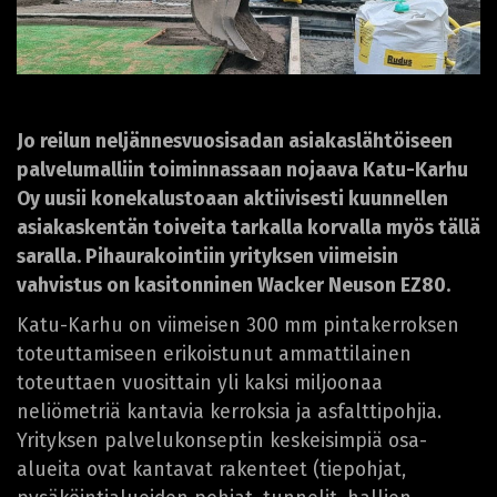
Jo reilun neljännesvuosisadan asiakaslähtöiseen
palvelumalliin toiminnassaan nojaava Katu-Karhu
Oy uusii konekalustoaan aktiivisesti kuunnellen
asiakaskentän toiveita tarkalla korvalla myös tällä
saralla. Pihaurakointiin yrityksen viimeisin
vahvistus on kasitonninen Wacker Neuson EZ80.
Katu-Karhu on viimeisen 300 mm pintakerroksen
toteuttamiseen erikoistunut ammattilainen
toteuttaen vuosittain yli kaksi miljoonaa
neliömetriä kantavia kerroksia ja asfalttipohjia.
Yrityksen palvelukonseptin keskeisimpiä osa-
alueita ovat kantavat rakenteet (tiepohjat,