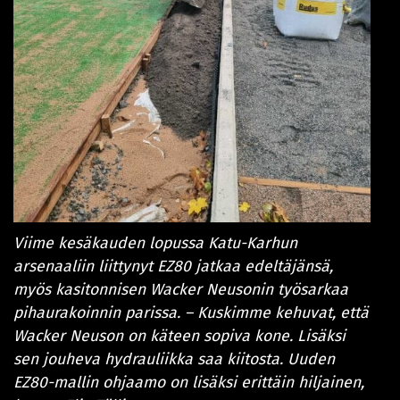
Viime kesäkauden lopussa Katu-Karhun
arsenaaliin liittynyt EZ80 jatkaa edeltäjänsä,
myös kasitonnisen Wacker Neusonin työsarkaa
pihaurakoinnin parissa. – Kuskimme kehuvat, että
Wacker Neuson on käteen sopiva kone. Lisäksi
sen jouheva hydrauliikka saa kiitosta. Uuden
EZ80-mallin ohjaamo on lisäksi erittäin hiljainen,