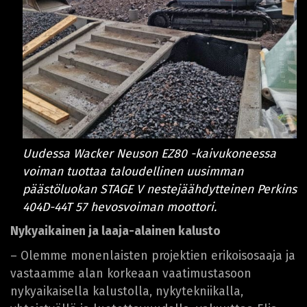
Uudessa Wacker Neuson EZ80 -kaivukoneessa
voiman tuottaa taloudellinen uusimman
päästöluokan STAGE V nestejäähdytteinen Perkins
404D-44T 57 hevosvoiman moottori.
Nykyaikainen ja laaja-alainen kalusto
– Olemme monenlaisten projektien erikoisosaaja ja
vastaamme alan korkeaan vaatimustasoon
nykyaikaisella kalustolla, nykytekniikalla,