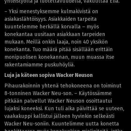
yhteistyöllä ja luotettavuudella, vakuuttaa Elia.
– Yksi menestyksemme kulmakivistä on
asiakaslähtöisyys. Asiakkaiden tarpeita
kuuntelemme herkällä korvalla – myös
konekantaa uusitaan asiakkaan tarpeiden
mukaan. Meillä onkin laaja, noin 40 yksikön
konekanta. Tuo määrä pitää sisällään erittäin
monipuolisen konekannan, muun muassa itse
rakentamiamme puskuhöyliä.
Luja ja käteen sopiva Wacker Neuson
Pihaurakoinnin yhtenä tehokoneena on toiminut
8-tonninen Wacker Neu-son. – Käytössämme
pitkään palvellut Wacker Neuson osoittautui
lujaksi koneeksi. Kun tuli aika päivittää se uuteen,
vaakakuppi kallistui jälleen hyvinkin selkeästi
Wacker Neu-soniin. Kuuntelimme uutta konetta