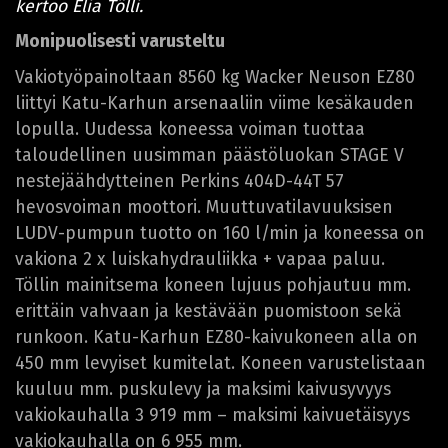
kertoo Elia Tölli.
Monipuolisesti varusteltu
Vakiotyöpainoltaan 8560 kg Wacker Neuson EZ80
liittyi Katu-Karhun arsenaaliin viime kesäkauden
lopulla. Uudessa koneessa voiman tuottaa
taloudellinen uusimman päästöluokan STAGE V
nestejäähdytteinen Perkins 404D-44T 57
hevosvoiman moottori. Muuttuvatilavuuksisen
LUDV-pumpun tuotto on 160 l/min ja koneessa on
vakiona 2 x luiskahydrauliikka + vapaa paluu.
Töllin mainitsema koneen lujuus pohjautuu mm.
erittäin vahvaan ja kestävään puomistoon sekä
runkoon. Katu-Karhun EZ80-kaivukoneen alla on
450 mm levyiset kumitelat. Koneen varustelistaan
kuuluu mm. puskulevy ja maksimi kaivusyvyys
vakiokauhalla 3 919 mm – maksimi kaivuetäisyys
vakiokauhalla on 6 955 mm.