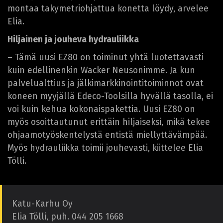
montaa takymetriohjattua konetta löydy, arvelee
Elia.
Hiljainen ja jouheva hydrauliikka
– Tämä uusi EZ80 on toiminut yhtä luotettavasti
kuin edellinenkin Wacker Neusonimme. Ja kun
palvelualttius ja jälkimarkkinointitoiminnot ovat
koneen myyjällä Edeco-Toolsilla hyvällä tasolla, ei
voi kuin kehua kokonaispakettia. Uusi EZ80 on
myös osoittautunut erittäin hiljaiseksi, mikä tekee
ohjaamotyöskentelystä entistä miellyttävämpää.
Myös hydrauliikka toimii jouhevasti, kiittelee Elia
Tölli.
Katu-Karhu Oy
Elia Tölli, puh. 044 205 1668