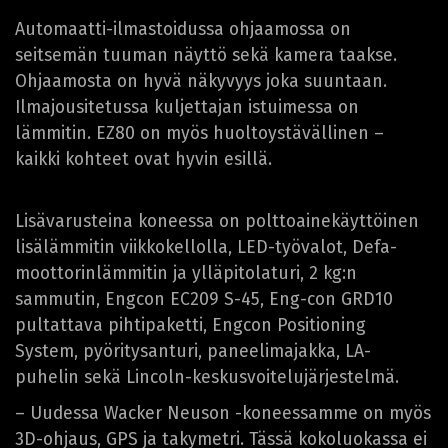
Automaatti-ilmastoidussa ohjaamossa on
seitsemän tuuman näyttö sekä kamera taakse.
Ohjaamosta on hyvä näkyvyys joka suuntaan.
Ilmajousitetussa kuljettajan istuimessa on
lämmitin. EZ80 on myös huoltoystävällinen –
kaikki kohteet ovat hyvin esillä.
Lisävarusteina koneessa on polttoainekäyttöinen
lisälämmitin viikkokellolla, LED-työvalot, Defa-
moottorinlämmitin ja ylläpitolaturi, 2 kg:n
sammutin, Engcon EC209 S-45, Eng-con GRD10
pultattava pihtipaketti, Engcon Positioning
System, pyöritysanturi, paneelimajakka, LA-
puhelin sekä Lincoln-keskusvoitelujärjestelmä.
– Uudessa Wacker Neuson -koneessamme on myös
3D-ohjaus, GPS ja takymetri. Tässä kokoluokassa ei