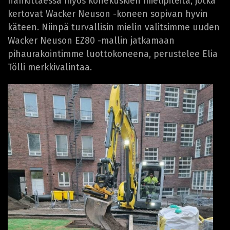
hankittaessa myös konekuskien mielipiteitä, jotka
kertovat Wacker Neuson -koneen sopivan hyvin
käteen. Niinpä turvallisin mielin valitsimme uuden
Wacker Neuson EZ80 -mallin jatkamaan
pihaurakointimme luottokoneena, perustelee Elia
Tölli merkkivalintaa.