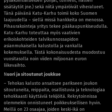
pysäköintialueiden pohjat, tunnelit, hallien
sisätäytöt jne.) sekä niitä ympäröivät viheralueet.
Tänä päivänä Katu-Karhu toimii koko Suomen
laajuudella – siellä missä hankkeita on menossa.
Pihaurakointeja yritys tekee pääkaupunkiseudulla.
Katu-Karhu toteuttaa myös vaativien
erikoiskohteiden talvikunnossapidon
asianmukaisella kalustolla ja vankalla
kokemuksella. Tästä kokonaisuudesta muodostuu
vuositasolla noin viiden miljoonan euron
liikevaihto.
N
uori ja sitoutunut joukkue
– Tehokas kalusto ansaitsee parikseen joukon
sitoutuneita, reippaita, osallistuvia ja teknologiaa
tehokkaasti käyttäviä tekijöitä. Rekrytoinnissa
olemmekin onnistuneet poikkeuksellisen hyvin.
Meillä on 23 osaajaa, joiden keski-ikä on