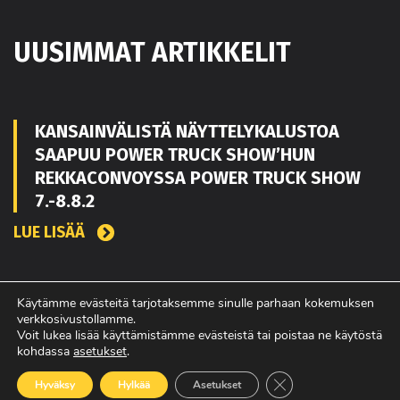
UUSIMMAT ARTIKKELIT
KANSAINVÄLISTÄ NÄYTTELYKALUSTOA
SAAPUU POWER TRUCK SHOW’HUN
REKKACONVOYSSA POWER TRUCK SHOW
7.-8.8.2
LUE LISÄÄ
TOUKO KAAKKO VAHVISTAMAAN MATEKON
Käytämme evästeitä tarjotaksemme sinulle parhaan kokemuksen
verkkosivustollamme.
MYYNTIÄ PIRKANMAALLA
Voit lukea lisää käyttämistämme evästeistä tai poistaa ne käytöstä
kohdassa
asetukset
.
LUE LISÄÄ
Sulje evästebanneri
Hyväksy
Hylkää
Asetukset