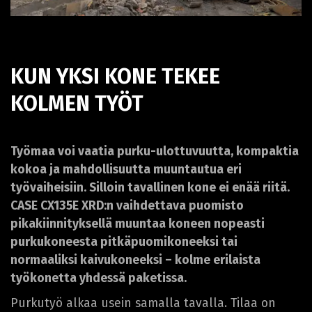
KUN YKSI KONE TEKEE
KOLMEN TYÖT
Työmaa voi vaatia purku-ulottuvuutta, kompaktia
kokoa ja mahdollisuutta muuntautua eri
työvaiheisiin. Silloin tavallinen kone ei enää riitä.
CASE CX135E XRD:n vaihdettava puomisto
pikakiinnityksellä muuntaa koneen nopeasti
purkukoneesta pitkäpuomikoneeksi tai
normaaliksi kaivukoneeksi – kolme erilaista
työkonetta yhdessä paketissa.
Purkutyö alkaa usein samalla tavalla. Tilaa on