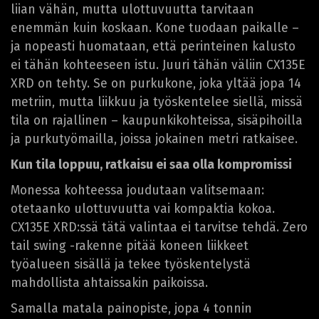
liian vähän, mutta ulottuvuutta tarvitaan
enemmän kuin koskaan. Kone tuodaan paikalle –
ja nopeasti huomataan, että perinteinen kalusto
ei tähän kohteeseen istu. Juuri tähän väliin CX135E
XRD on tehty. Se on purkukone, joka yltää jopa 14
metriin, mutta liikkuu ja työskentelee siellä, missä
tila on rajallinen – kaupunkikohteissa, sisäpihoilla
ja purkutyömailla, joissa jokainen metri ratkaisee.
Kun tila loppuu, ratkaisu ei saa olla kompromissi
Monessa kohteessa joudutaan valitsemaan:
otetaanko ulottuvuutta vai kompaktia kokoa.
CX135E XRD:ssä tätä valintaa ei tarvitse tehdä. Zero
tail swing -rakenne pitää koneen liikkeet
työalueen sisällä ja tekee työskentelystä
mahdollista ahtaissakin paikoissa.
Samalla matala painopiste, jopa 4 tonnin