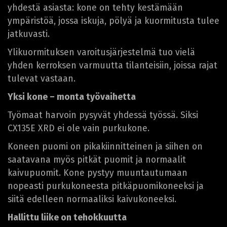
yhdestä asiasta: kone on tehty kestämään
ympäristöä, jossa iskuja, pölyä ja kuormitusta tulee
jatkuvasti.
Ylikuormituksen varoitusjärjestelmä tuo vielä
yhden kerroksen varmuutta tilanteisiin, joissa rajat
tulevat vastaan.
Yksi kone – monta työvaihetta
Työmaat harvoin pysyvät yhdessä työssä. Siksi
CX135E XRD ei ole vain purkukone.
Koneen puomi on pikakiinnitteinen ja siihen on
saatavana myös pitkät puomit ja normaalit
kaivupuomit. Kone pystyy muuntautumaan
nopeasti purkukoneesta pitkäpuomikoneeksi ja
siitä edelleen normaaliksi kaivukoneeksi.
Hallittu liike on tehokkuutta