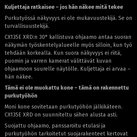
Kuljettaja ratkaisee – jos hän näkee mitä tekee
Purkutyössä näkyvyys ei ole mukavuustekijä. Se on
turvallisuustekijä.
CX135E XRD:n 30° kallistuva ohjaamo antaa suoran
näkymän työskentelyalueelle myös silloin, kun työ
tehdään korkealla. Kun suora näkyvyys ei riitä,
puomin ja varren kamerat välittävät kuvan
ohjaamoon suurelle näytölle. Kuljettaja ei arvaa –
hän näkee.
Tämä ei ole muokattu kone – tämä on rakennettu
purkutyöhön
Moni kone sovitetaan purkutyöhön jälkikäteen.
CX135E XRD on suunniteltu siihen alusta asti.
Suojattu ohjaamo, panssaroitu etulasi ja
purkutyöhön tarkoitetut suojarakenteet kertovat