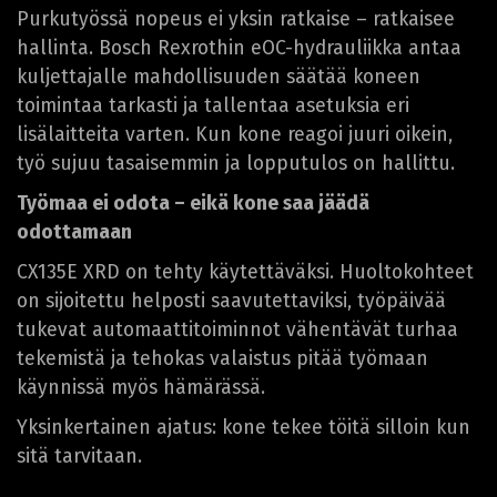
Purkutyössä nopeus ei yksin ratkaise – ratkaisee
hallinta. Bosch Rexrothin eOC-hydrauliikka antaa
kuljettajalle mahdollisuuden säätää koneen
toimintaa tarkasti ja tallentaa asetuksia eri
lisälaitteita varten. Kun kone reagoi juuri oikein,
työ sujuu tasaisemmin ja lopputulos on hallittu.
Työmaa ei odota – eikä kone saa jäädä
odottamaan
CX135E XRD on tehty käytettäväksi. Huoltokohteet
on sijoitettu helposti saavutettaviksi, työpäivää
tukevat automaattitoiminnot vähentävät turhaa
tekemistä ja tehokas valaistus pitää työmaan
käynnissä myös hämärässä.
Yksinkertainen ajatus: kone tekee töitä silloin kun
sitä tarvitaan.