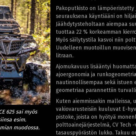
Pakoputkisto on lämpöeristetty
seurauksena käyntiääni on hilj
Jäähdytysteholtaan aiempaa su
tuottaa 22 % korkeamman kierr
Myös säilytystila kasvoi niin pol
Uudelleen muotoillun muovisen p
litraan.
Ajomukavuus lisääntyi huomatta
ajoergonomia ja runkogeometria 
nautinnollisempaa sekä istuen 
geometriaa parannettiin turval
Kuten aiemmissakin malleissa, 
vakiovarusteisiin kuuluvat E-hyv
RCE 625 sai myös
pistoke, joista on hyötyä monenla
iinsa esim.
polttoainejärjestelmä, CV Tech -
omian muodossa.
tasauspyörästön lukko. Takuu on