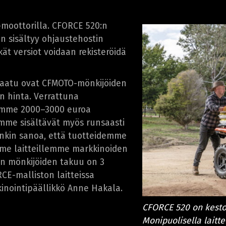
-moottorilla. CFORCE 520:n
in sisältyy ohjaustehostin
ät versiot voidaan rekisteröidä
 laatu ovat CFMOTO-mönkijöiden
en hinta. Verrattuna
lemme 2000–3000 euroa
ämme sisältävät myös runsaasti
ankin sanoa, että tuotteidemme
me laitteillemme markkinoiden
n mönkijöiden takuu on 3
RCE-malliston laitteissa
kinointipäällikkö Anne Hakala.
CFORCE 520 on kesto
Monipuolisella laitte