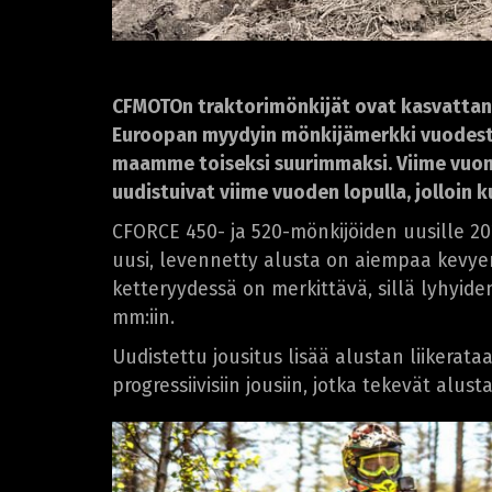
CFMOTOn traktorimönkijät ovat kasvattane
Euroopan myydyin mönkijämerkki vuodesta
maamme toiseksi suurimmaksi. Viime vuonn
uudistuivat viime vuoden lopulla, jolloin
CFORCE 450- ja 520-mönkijöiden uusille 202
uusi, levennetty alusta on aiempaa kevye
ketteryydessä on merkittävä, sillä lyhyid
mm:iin.
Uudistettu jousitus lisää alustan liikerat
progressiivisiin jousiin, jotka tekevät alu