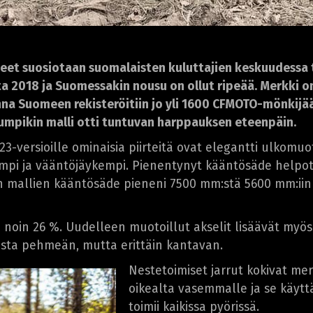
et suosiotaan suomalaisten kuluttajien keskuudessa t
 2018 ja Suomessakin nousu on ollut ripeää. Merkki o
a Suomeen rekisteröitiin jo yli 1600 CFMOTO-mönkijää
 kumpikin malli otti tuntuvan harppauksen eteenpäin.
3-versioille ominaisia piirteitä ovat elegantti ulkomuot
mpi ja vääntöjäykempi. Pienentynyt kääntösäde helpot
en mallien kääntösäde pieneni 7500 mm:stä 5600 mm:iin
aa noin 26 %. Uudelleen muotoillut akselit lisäävät myö
stasta pehmeän, mutta erittäin kantavan.
Nestetoimiset jarrut kokivat mer
oikealta vasemmalle ja se käytt
toimii kaikissa pyörissä.