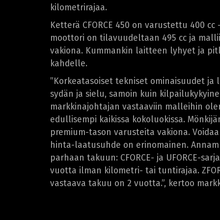
kilometrirajaa.
Ketterä CFORCE 450 on varustettu 400 cc 
moottori on tilavuudeltaan 495 cc ja malli
vakiona. Kummankin laitteen lyhyet ja pitk
kahdelle.
”Korkeatasoiset tekniset ominaisuudet ja
sydän ja sielu, samoin kuin kilpailukykyin
markkinajohtajan vastaaviin malleihin o
edullisempi kaikissa kokoluokissa. Mönkij
premium-tason varusteita vakiona. Voida
hinta-laatusuhde on erinomainen. Annam
parhaan takuun: CFORCE- ja UFORCE-sarja
vuotta ilman kilometri- tai tuntirajaa. ZFO
vastaava takuu on 2 vuotta.”, kertoo mark