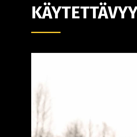
KÄYTETTÄVY