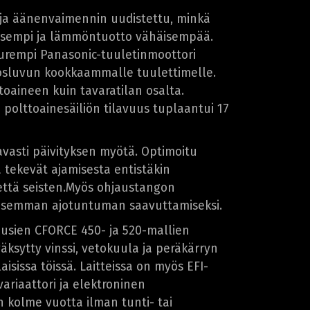
 ja äänenvaimennin uudistettu, minkä
aisempi ja lämmöntuotto vähäisempää.
urempi Panasonic-tuuletinmoottori
osluvun kookkaammalle tuulettimelle.
ttoaineen kuin tavaratilan osalta.
olttoainesäiliön tilavuus tuplaantui 17
vasti päivityksen myötä. Optimoitu
tekevät ajamisesta entistäkin
että seisten.Myös ohjaustangon
lisemman ajotuntuman saavuttamiseksi.
uusien CFORCE 450- ja 520-mallien
äksytty vinssi, vetokuula ja peräkärryn
isissa töissä. Laitteissa on myös EFI-
variaattori ja elektroninen
 kolme vuotta ilman tunti- tai