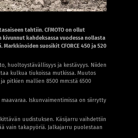
asaiseen tahtiin. CFMOTO on ollut
n kivunnut kahdeksassa vuodessa nollasta
. Markkinoiden suosikit CFORCE 450 ja 520
o, huoltoystävällisyys ja kestävyys. Niiden
taa kulkua tiukoissa mutkissa. Muutos
 ja pitkien mallien 8500 mm:stä 6500
s maavaraa. Iskunvaimentimissa on siirrytty
kittävän uudistuksen. Käsijarru vaihdettiin
ää vain takapyöriä. Jalkajarru puolestaan