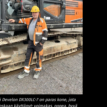
 Develon DX300LC-7 on paras kone, jota
oskaan käyttänyt: voimakas, nopea, hyvä