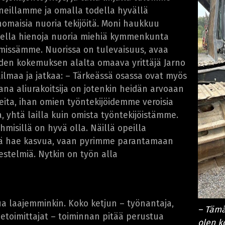
neillamme ja omalla todella hyvällä
maisia nuoria tekijöitä. Moni haukkuu
della hienoja nuoria miehiä kymmenkunta
iimissämme. Nuorissa on tulevaisuus, avaa
oden kokemuksen alalta omaava yrittäjä Jarno
ailmaa ja jatkaa: – Tärkeässä osassa ovat myös
 sana aliurakoitsija on jotenkin heidän arvoaan
ita, ihan omien työntekijöidemme veroisia
, yhtä lailla kuin omista työntekijöistämme.
hmisillä on hyvä olla. Näillä opeilla
ä hae kasvua, vaan pyrimme parantamaan
estelmiä. Nytkin on työn alla
 laajemminkin. Koko ketjun – työnantaja,
– Tämä
konetoimittajat – toiminnan pitää perustua
olen k