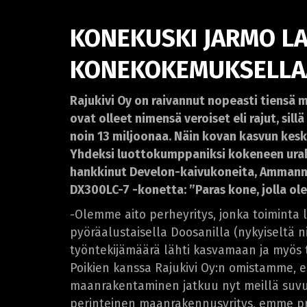
KONEKUSKI JARMO LA
KONEKOKEMUKSELLA
Rajukivi Oy on raivannut nopeasti tiensä
ovat olleet nimensä veroiset eli rajut, si
noin 13 miljoonaa. Näin kovan kasvun kes
Yhdeksi luottokumppaniksi kokeneen urakoi
hankkinut Develon-kaivukoneita, Ammann-j
DX300LC-7 -konetta: ”Paras kone, jolla ole
-Olemme aito perheyritys, jonka toiminta lä
pyöräalustaisella Doosanilla (nykyiseltä 
työntekijämäärä lähti kasvamaan ja myös t
Poikien kanssa Rajukivi Oy:n omistamme, el
maanrakentaminen jatkuu nyt meillä suv
perinteinen maanrakennusyritys, emme proj