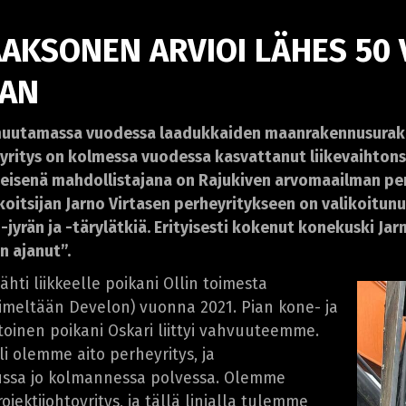
AKSONEN ARVIOI LÄHES 50
AN
 muutamassa vuodessa laadukkaiden maanrakennusurako
llä yritys on kolmessa vuodessa kasvattanut liikevaihto
keisenä mahdollistajana on Rajukiven arvomaailman pe
tsijan Jarno Virtasen perheyritykseen on valikoitunut
yrän ja -tärylätkiä. Erityisesti kokenut konekuski J
n ajanut”.
hti liikkeelle poikani Ollin toimesta
nimeltään Develon) vuonna 2021. Pian kone- ja
oinen poikani Oskari liittyi vahvuuteemme.
i olemme aito perheyritys, ja
ussa jo kolmannessa polvessa. Olemme
ektijohtoyritys, ja tällä linjalla tulemme