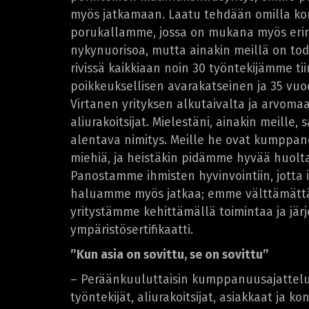
myös jatkamaan. Laatu tehdään omilla ko
porukallamme, jossa on mukana myös erino
nykynuorisoa, mutta ainakin meillä on to
rivissä kaikkiaan noin 30 työntekijämme t
poikkeuksellisen avarakatseinen ja 35 vu
Virtanen yrityksen alkutaivalta ja arvoma
aliurakoitsijat. Mielestäni, ainakin meille,
alentava nimitys. Meille he ovat kumppane
miehiä, ja heistäkin pidämme hyvää huolta
Panostamme ihmisten hyvinvointiin, jotta i
haluamme myös jatkaa; emme välttämätt
yritystämme kehittämällä toimintaa ja järj
ympäristösertifikaatti.
”Kun asia on sovittu, se on sovittu”
– Peräänkuuluttaisin kumppanuusajattelua
työntekijät, aliurakoitsijat, asiakkaat ja 