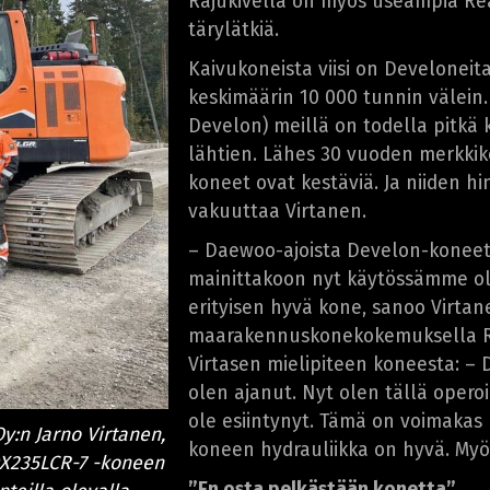
Rajukivellä on myös useampia Re
tärylätkiä.
Kaivukoneista viisi on Develoneit
keskimäärin 10 000 tunnin välein
Develon) meillä on todella pitkä
lähtien. Lähes 30 vuoden merkkik
koneet ovat kestäviä. Ja niiden h
vakuuttaa Virtanen.
– Daewoo-ajoista Develon-koneet 
mainittakoon nyt käytössämme ol
erityisen hyvä kone, sanoo Virta
maarakennuskonekokemuksella Ra
Virtasen mielipiteen koneesta: – 
olen ajanut. Nyt olen tällä operoi
ole esiintynyt. Tämä on voimakas 
y:n Jarno Virtanen,
koneen hydrauliikka on hyvä. My
 DX235LCR-7 -koneen
”En osta pelkästään konetta”