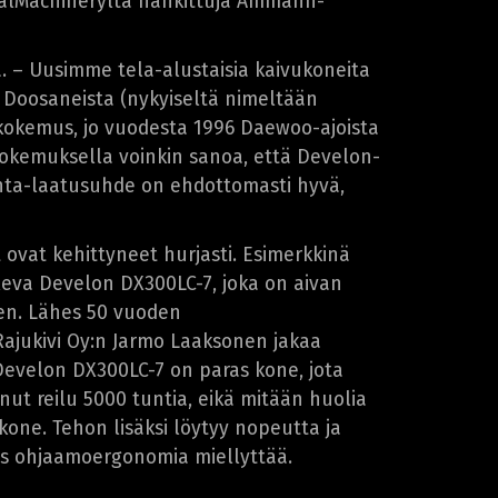
alMachineryltä hankittuja Ammann-
a. – Uusimme tela-alustaisia kaivukoneita
. Doosaneista (nykyiseltä nimeltään
 kokemus, jo vuodesta 1996 Daewoo-ajoista
okemuksella voinkin sanoa, että Develon-
inta-laatusuhde on ehdottomasti hyvä,
ovat kehittyneet hurjasti. Esimerkkinä
eva Develon DX300LC-7, joka on aivan
nen. Lähes 50 vuoden
jukivi Oy:n Jarmo Laaksonen jakaa
Develon DX300LC-7 on paras kone, jota
nut reilu 5000 tuntia, eikä mitään huolia
kone. Tehon lisäksi löytyy nopeutta ja
ös ohjaamoergonomia miellyttää.