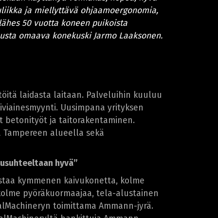
liikka ja miellyttävä ohjaamoergonomia,
 lähes 50 vuotta koneen puikoista
usta omaava konekuski Jarmo Laaksonen.
itä laidasta laitaan. Palveluihin kuuluu
iviainesmyynti. Uusimpana yrityksen
t betonityöt ja taitorakentaminen.
a Tampereen alueella sekä
tusuhteeltaan hyvä”
staa kymmenen kaivukonetta, kolme
kolme pyöräkuormaajaa, tela-alustainen
ealMachineryn toimittama Ammann-jyrä.