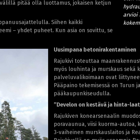
lillä pitää olla luottamus, jokaisen ketjun
hydrau
arvioi
ppanuusajattelulla. Siihen kaikki
kokem
emi – yhdet puheet. Kun asia on sovittu, se
Uusimpana betonirakentaminen
Rajukivi toteuttaa maanrakennustö
myös louhinta ja murskaus sekä k
palveluvalikoimaan ovat liittynee
Pääpaino tekemisessä on Turun j
pääkaupunkiseudulla.
”Develon on kestävä ja hinta-laa
Rajukiven konearsenaalin muodo
poravaunua, viisi kuorma-autoa, 
3-vaiheinen murskauslaitos ja R