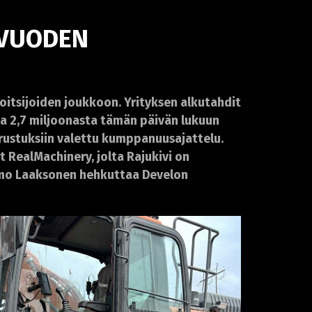
 VUODEN
itsijoiden joukkoon. Yrityksen alkutahdit
nsa 2,7 miljoonasta tämän päivän lukuun
rustuksiin valettu kumppanuusajattelu.
 RealMachinery, jolta Rajukivi on
armo Laaksonen hehkuttaa Develon