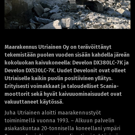
Maarakennus Utriainen Oy on terävöittänyt
tekemistään puolen vuoden sisään kahdella järeän
kokoluokan kaivukoneella: Develon DX380LC-7K ja
Develon DX530LC-7K. Uudet Develonit ovat olleet
Utriaiselle kaikin puolin positiivinen yllätys.
Erityisesti voimakkaat ja taloudelliset Scania-
moottorit sekä hyvät kaivuuominaisuudet ovat
vakuuttaneet käytössä.
Juha Utriainen aloitti maarakennustyöt
toiminimellä vuonna 1993. – Alkuun palvelin
asiakaskuntaa 20-tonnisella koneellani ympäri