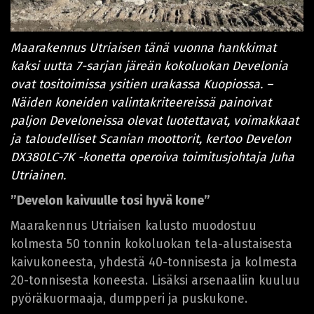
Maarakennus Utriaisen tänä vuonna hankkimat
kaksi uutta 7-sarjan järeän kokoluokan Develonia
ovat tositoimissa ysitien urakassa Kuopiossa. –
Näiden koneiden valintakriteereissä painoivat
paljon Develoneissa olevat luotettavat, voimakkaat
ja taloudelliset Scanian moottorit, kertoo Develon
DX380LC-7K -konetta operoiva toimitusjohtaja Juha
Utriainen.
”Develon kaivuulle tosi hyvä kone”
Maarakennus Utriaisen kalusto muodostuu
kolmesta 50 tonnin kokoluokan tela-alustaisesta
kaivukoneesta, yhdestä 40-tonnisesta ja kolmesta
20-tonnisesta koneesta. Lisäksi arsenaaliin kuuluu
pyöräkuormaaja, dumpperi ja puskukone.