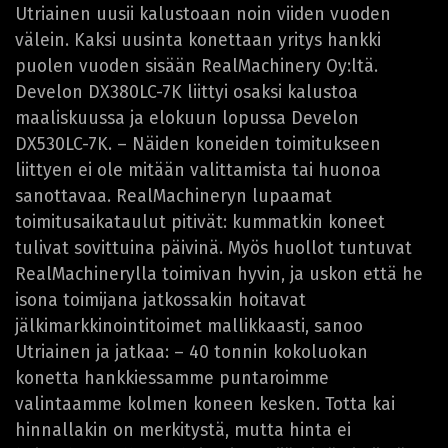
Utriainen uusii kalustoaan noin viiden vuoden
välein. Kaksi uusinta konettaan yritys hankki
puolen vuoden sisään RealMachinery Oy:ltä.
Develon DX380LC-7K liittyi osaksi kalustoa
maaliskuussa ja elokuun lopussa Develon
DX530LC-7K. – Näiden koneiden toimitukseen
liittyen ei ole mitään valittamista tai huonoa
sanottavaa. RealMachineryn lupaamat
toimitusaikataulut pitivät: kummatkin koneet
tulivat sovittuina päivinä. Myös huollot tuntuvat
RealMachinerylla toimivan hyvin, ja uskon että he
isona toimijana jatkossakin hoitavat
jälkimarkkinointitoimet mallikkaasti, sanoo
Utriainen ja jatkaa: – 40 tonnin kokoluokan
konetta hankkiessamme puntaroimme
valintaamme kolmen koneen kesken. Totta kai
hinnallakin on merkitystä, mutta hinta ei