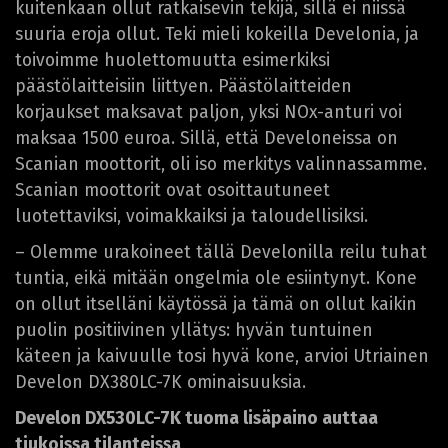
kuitenkaan ollut ratkaisevin tekijä, sillä ei niissä
suuria eroja ollut. Teki mieli kokeilla Develonia, ja
toivoimme huolettomuutta esimerkiksi
päästölaitteisiin liittyen. Päästölaitteiden
korjaukset maksavat paljon, yksi NOx-anturi voi
maksaa 1500 euroa. Sillä, että Develoneissa on
Scanian moottorit, oli iso merkitys valinnassamme.
Scanian moottorit ovat osoittautuneet
luotettaviksi, voimakkaiksi ja taloudellisiksi.
– Olemme urakoineet tällä Develonilla reilu tuhat
tuntia, eikä mitään ongelmia ole esiintynyt. Kone
on ollut itselläni käytössä ja tämä on ollut kaikin
puolin positiivinen yllätys: hyvän tuntuinen
käteen ja kaivuulle tosi hyvä kone, arvioi Utriainen
Develon DX380LC-7K ominaisuuksia.
Develon DX530LC-7K tuoma lisäpaino auttaa
tiukoissa tilanteissa