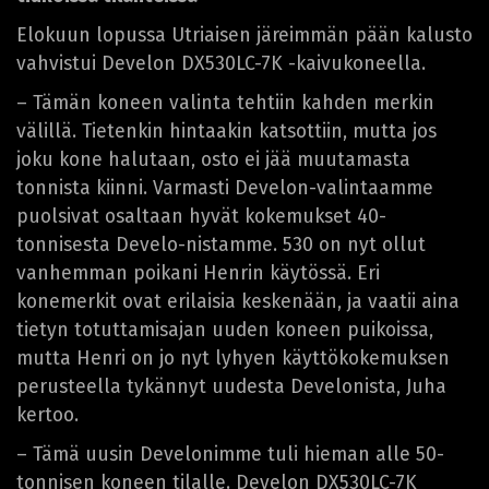
Elokuun lopussa Utriaisen järeimmän pään kalusto
vahvistui Develon DX530LC-7K -kaivukoneella.
– Tämän koneen valinta tehtiin kahden merkin
välillä. Tietenkin hintaakin katsottiin, mutta jos
joku kone halutaan, osto ei jää muutamasta
tonnista kiinni. Varmasti Develon-valintaamme
puolsivat osaltaan hyvät kokemukset 40-
tonnisesta Develo-nistamme. 530 on nyt ollut
vanhemman poikani Henrin käytössä. Eri
konemerkit ovat erilaisia keskenään, ja vaatii aina
tietyn totuttamisajan uuden koneen puikoissa,
mutta Henri on jo nyt lyhyen käyttökokemuksen
perusteella tykännyt uudesta Develonista, Juha
kertoo.
– Tämä uusin Develonimme tuli hieman alle 50-
tonnisen koneen tilalle. Develon DX530LC-7K