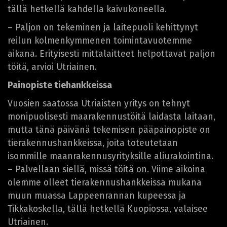
tällä hetkellä kahdella kaivukoneella.
– Paljon on tekeminen ja laitepuoli kehittynyt
reilun kolmenkymmenen toimintavuotemme
aikana. Erityisesti mittalaitteet helpottavat paljon
töitä, arvioi Utriainen.
Painopiste tiehankkeissa
Vuosien saatossa Utriaisten yritys on tehnyt
monipuolisesti maarakennustöitä laidasta laitaan,
mutta tänä päivänä tekemisen pääpainopiste on
tierakennushankkeissa, joita toteutetaan
isommille maanrakennusyrityksille aliurakointina.
– Palvellaan siellä, missä töitä on. Viime aikoina
olemme olleet tierakennushankkeissa mukana
muun muassa Lappeenrannan kupeessa ja
Tikkakoskella, tällä hetkellä Kuopiossa, valaisee
Utriainen.