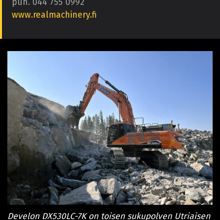
puh. 044 755 0992
www.realmachinery.fi
Develon DX530LC-7K on toisen sukupolven Utriaisen