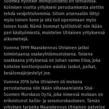
Suomea hyvinkin monipuolisesti eri tehtävissä.
Kolmisen vuotta yritykseni perustamisesta alettiin
tehdä vesijohtohommia. Silloin arsenaaliin liittyi
myös toinen kone ja sitä tuli operoimaan myös
toinen kuski. Nämä hommat työllistivät niin ikään
pari käsityömiestä, muistelee Utriainen yrityksensä
alkumetrejä.
Vuonna 1999 Maarakennus Utriainen jatkoi
toimintaansa osakeyhtiömuotoisena. Toisena
osakkaana yrityksessä on Juhan vaimo Elisa, joka
hoitelee konttoripuolen asioita: laskut, palkat,
kesälomajärjestelyt jne.
Vuonna 2016 Juha Utriainen oli mukana
perustamassa niin ikään viitasaarelaista Sisä-
Suomen Murskaus Oy:tä, joka nimensä mukaan on
erikoistunut kallio- ja soramurskaukseen. Tämän
yrityksen tarpeita Maarakennus Utriainen palvelee