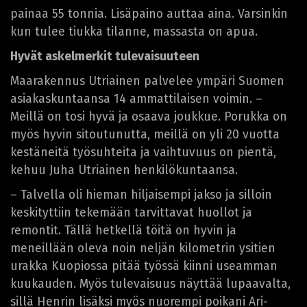
painaa 55 tonnia. Lisäpaino auttaa aina. Varsinkin
kun tulee tiukka tilanne, massasta on apua.
Hyvät askelmerkit tulevaisuuteen
Maarakennus Utriainen palvelee ympäri Suomen
asiakaskuntaansa 14 ammattilaisen voimin. –
Meillä on tosi hyvä ja osaava joukkue. Porukka on
myös hyvin sitoutunutta, meillä on yli 20 vuotta
kestäneitä työsuhteita ja vaihtuvuus on pientä,
kehuu Juha Utriainen henkilökuntaansa.
– Talvella oli hieman hiljaisempi jakso ja silloin
keskityttiin tekemään tarvittavat huollot ja
remontit. Tällä hetkellä töitä on hyvin ja
meneillään oleva noin neljän kilometrin ysitien
urakka Kuopiossa pitää työssä kiinni useamman
kuukauden. Myös tulevaisuus näyttää lupaavalta,
sillä Henrin lisäksi myös nuorempi poikani Ari-