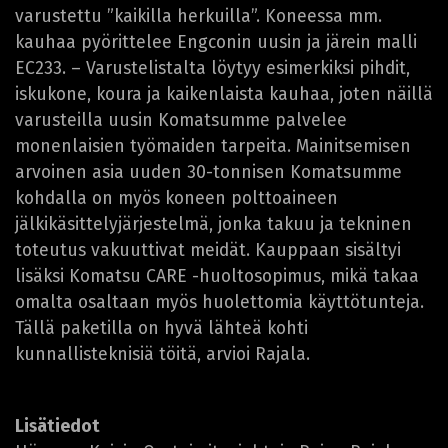
varustettu ”kaikilla herkuilla”. Koneessa mm.
kauhaa pyörittelee Engconin uusin ja järein malli
EC233. – Varustelistalta löytyy esimerkiksi pihdit,
iskukone, koura ja kaikenlaista kauhaa, joten näillä
varusteilla uusin Komatsumme palvelee
monenlaisien työmaiden tarpeita. Mainitsemisen
arvoinen asia uuden 30-tonnisen Komatsumme
kohdalla on myös koneen polttoaineen
jälkikäsittelyjärjestelmä, jonka takuu ja tekninen
toteutus vakuuttivat meidät. Kauppaan sisältyi
lisäksi Komatsu CARE -huoltosopimus, mikä takaa
omalta osaltaan myös huolettomia käyttötunteja.
Tällä paketilla on hyvä lähteä kohti
kunnallisteknisiä töitä, arvioi Rajala.
Lisätiedot