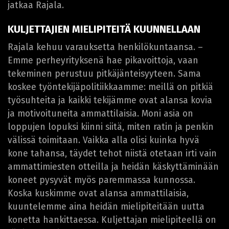
jatkaa Rajala.
KULJETTAJIEN MIELIPITEITÄ KUUNNELLAAN
Rajala kehuu varauksetta henkilökuntaansa. –
Emme perheyrityksenä hae pikavoittoja, vaan
tekeminen perustuu pitkäjänteisyyteen. Sama
koskee työntekijäpolitiikkaamme: meillä on pitkiä
työsuhteita ja kaikki tekijämme ovat alansa kovia
ja motivoituneita ammattilaisia. Moni asia on
loppujen lopuksi kiinni siitä, miten ratin ja penkin
välissä toimitaan. Vaikka alla olisi kuinka hyvä
kone tahansa, täydet tehot niistä otetaan irti vain
ammattimiesten otteilla ja heidän käskyttäminään
koneet pysyvät myös paremmassa kunnossa.
Koska kuskimme ovat alansa ammattilaisia,
kuuntelemme aina heidän mielipiteitään uutta
konetta hankittaessa. Kuljettajan mielipiteellä on