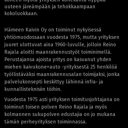
uuteen järeämpään ja tehokkaampaan
kokoluokkaan.
Hämeen Kaivin Oy on toiminut nykyisessä
yhtiömuodossaan vuodesta 1975, mutta yrityksen
juuret ulottuvat aina 1960-luvulle, jolloin Reino
Rajala aloitti maanrakennustyöt toiminimellä.
Perustajansa ajoista yritys on kasvanut yhden
miehen kaivukone+auto -yrityksestä 25 henkilöä
työllistäväksi maanrakennusalan toimijaksi, jonka
palvelukonsepti keskittyy lähinnä infra- ja
kunnallisteknisiin töihin.
Vuodesta 1975 asti yrityksen toimitusjohtajana on
toiminut toisen polven Reino Rajala ja myös
kolmannen sukupolven edustajia on jo mukana
tämän perheyrityksen toiminnassa.