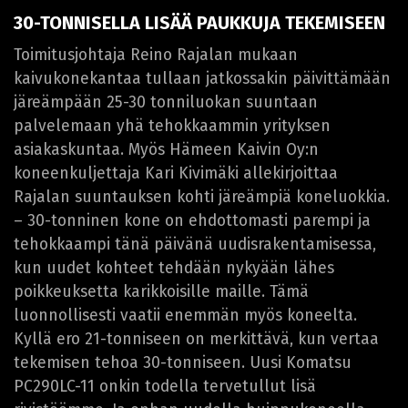
30-TONNISELLA LISÄÄ PAUKKUJA TEKEMISEEN
Toimitusjohtaja Reino Rajalan mukaan
kaivukonekantaa tullaan jatkossakin päivittämään
järeämpään 25-30 tonniluokan suuntaan
palvelemaan yhä tehokkaammin yrityksen
asiakaskuntaa. Myös Hämeen Kaivin Oy:n
koneenkuljettaja Kari Kivimäki allekirjoittaa
Rajalan suuntauksen kohti järeämpiä koneluokkia.
– 30-tonninen kone on ehdottomasti parempi ja
tehokkaampi tänä päivänä uudisrakentamisessa,
kun uudet kohteet tehdään nykyään lähes
poikkeuksetta karikkoisille maille. Tämä
luonnollisesti vaatii enemmän myös koneelta.
Kyllä ero 21-tonniseen on merkittävä, kun vertaa
tekemisen tehoa 30-tonniseen. Uusi Komatsu
PC290LC-11 onkin todella tervetullut lisä