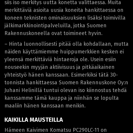
siis iso merkitys uutta konetta valittaessa. Muita
merkittäviä asioita uusia koneita hankittaessa on
koneen teknisten ominaisuuksien lisäksi toimivilla
jälkimarkkinointipalveluilla, jotka Suomen
Rakennuskoneella ovat toimineet hyvin.
– Hinta luonnollisesti pitää olla kohdallaan, mutta
näiden käyttämiemme huippumerkkien kesken ei
yleensä merkittäviä hintaeroja ole. Usein esiin
nouseekin myyjän aktiivisuus ja pitkäaikainen
yhteistyö hänen kanssaan. Esimerkiksi tätä 30-
tonnista hankittaessa Suomen Rakennuskone Oy:n
Juhani Helinillä tuntui olevan iso kiinnostus tehdä
kanssamme tämä kauppa ja niinhän se lopulta
maaliin hänen kanssaan menikin.
KAIKILLA MAUSTEILLA
Hämeen Kaivimen Komatsu PC290LC-11 on