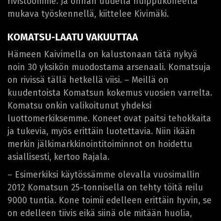
rivistöömme. Ja onhan uudella huippukoneella
mukava työskennellä, kiittelee Kivimäki.
KOMATSU-LAATU VAKUUTTAA
Hämeen Kaivimella on kalustonaan tätä nykyä
noin 30 yksikön muodostama arsenaali. Komatsuja
on rivissä tällä hetkellä viisi. – Meillä on
kuudentoista Komatsun kokemus vuosien varrelta.
Komatsu onkin valikoitunut yhdeksi
luottomerkiksemme. Koneet ovat paitsi tehokkaita
ja tukevia, myös erittäin luotettavia. Niin ikään
merkin jälkimarkkinointitoiminnot on hoidettu
asiallisesti, kertoo Rajala.
– Esimerkiksi käytössämme olevalla vuosimallin
2012 Komatsun 25-tonnisella on tehty töitä reilu
9000 tuntia. Kone toimii edelleen erittäin hyvin, se
on edelleen tiivis eikä siinä ole mitään huolia,