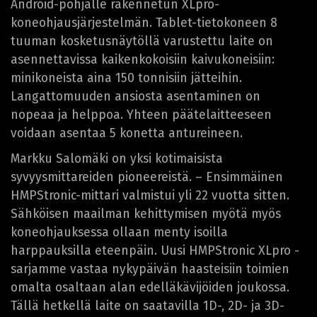
Android-pohjalle rakennetun XLpro-
koneohjausjärjestelmän. Tablet-tietokoneen 8
tuuman kosketusnäytöllä varustettu laite on
asennettavissa kaikenkokoisiin kaivukoneisiin:
minikoneista aina 150 tonnisiin jätteihin.
Langattomuuden ansiosta asentaminen on
nopeaa ja helppoa. Yhteen päätelaitteeseen
voidaan asentaa 5 konetta antureineen.
Markku Salomäki on yksi kotimaisista
syvyysmittareiden pioneereistä. – Ensimmäinen
HMPStronic-mittari valmistui yli 22 vuotta sitten.
Sähköisen maailman kehittymisen myötä myös
koneohjauksessa ollaan menty isoilla
harppauksilla eteenpäin. Uusi HMPStronic XLpro -
sarjamme vastaa nykypäivän haasteisiin toimien
omalta osaltaan alan edelläkävijöiden joukossa.
Tällä hetkellä laite on saatavilla 1D-, 2D- ja 3D-