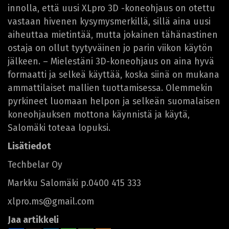
innolla, että uusi XLpro 3D -koneohjaus on otettu
vastaan hivenen kysymysmerkillä, sillä aina uusi
aiheuttaa mietintää, mutta jokainen tähänastinen
ostaja on ollut tyytyväinen jo parin viikon käytön
jälkeen. – Mielestäni 3D-koneohjaus on aina hyvä
formaatti ja selkeä käyttää, koska siinä on mukana
ammattilaiset mallien tuottamisessa. Olemmekin
pyrkineet luomaan helpon ja selkeän suomalaisen
koneohjauksen mottona käynnistä ja käytä,
Salomäki toteaa lopuksi.
Lisätiedot
Techbelar Oy
Markku Salomäki p.0400 415 333
xlpro.ms@gmail.com
Jaa artikkeli