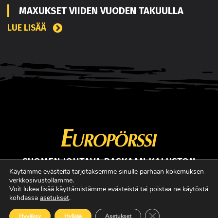
MAXUKSET VIIDEN VUODEN TAKUULLA
LUE LISÄÄ
SUOMEN JOHTAVA RASKAAN KALUSTON
ERIKOISLEHTI
Käytämme evästeitä tarjotaksemme sinulle parhaan kokemuksen
verkkosivustollamme.
Copyright © Faktavisa Oy / Europörssi 2017. All Rights Reserved.
Voit lukea lisää käyttämistämme evästeistä tai poistaa ne käytöstä
kohdassa
asetukset
.
· Madeby:
VÄRIKÄS
Sulje evästebanneri
Hyväksy
Hylkää
Asetukset