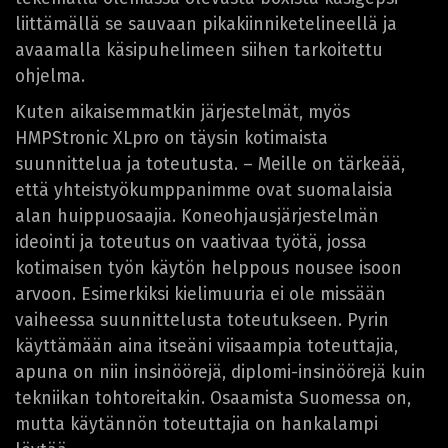
liittämällä se sauvaan pikakiinniketelineellä ja
avaamalla käsipuhelimeen siihen tarkoitettu
ohjelma.
Kuten aikaisemmatkin järjestelmät, myös
HMPStronic XLpro on täysin kotimaista
suunnittelua ja toteutusta. – Meille on tärkeää,
että yhteistyökumppanimme ovat suomalaisia
alan huippuosaajia. Koneohjausjärjestelmän
ideointi ja toteutus on vaativaa työtä, jossa
kotimaisen työn käytön helppous nousee isoon
arvoon. Esimerkiksi kielimuuria ei ole missään
vaiheessa suunnittelusta toteutukseen. Pyrin
käyttämään aina itseäni viisaampia toteuttajia,
apuna on niin insinöörejä, diplomi-insinöörejä kuin
tekniikan tohtoreitakin. Osaamista Suomessa on,
mutta käytännön toteuttajia on hankalampi