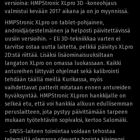
versioina: HMPStronic XLpro 3D -koneohjaus
valmistui kevään 2017 aikana ja on jo myynnissä.
HMPStronic XLpro on tablet-pohjainen,
androidjärjestelmäinen ja helposti päivitettävissä
uusiin versioihin. – Eli 3D-tekniikkaa varten ei
tarvitse ostaa uutta laitetta, pelkkä päivitys XLpro
2D:stä riittää. Lisäksi lisäominaisuuksiltaan
langaton XLpro on omassa luokassaan. Kaikki
antureihen liittyvät ohjelmat sekä kalibrointi
tehdään täällä meillä Kurikassa, myös
vaihdettavat patterit mitataan ennen antureiden
hyväksyntää. HMPStronic XLpron hankkijalle on
selkeä etu, että voi hankkia alkuun edullisemman
peruslaitteen, jota pystyy päivittämään tarpeen
mukaan työtehtäviin sopivaksi, kertoo Salomäki.
– GNSS-laiteen toimintaa voidaan tehostaa
tekemällä olemassa olevasta boxista käsigepsi