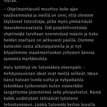
löytää.
– Ohjelmointipuoli muuttuu koko ajan
vaativammaksi ja meillä on onni, että olemme
löytäneet toteuttajia, jotka myös ymmärtävät
maarakennusalasta. Toki projektiluontoisia
ohjelmoijia tarvitaan enenevässä määrin ja haku
heidän osaltaan on jatkuvasti päällä. Olemme
kuitenkin vasta alkutaipaleella ja jo nyt
kilpailemme maailmanluokan yritysten kanssa
samoista markkinoista.
Halu kehittyä vie Salomäkeä eteenpäin. –
Kehityssuunnan ideat ovat meillä selkeät. Idean
isänä haluan tuoda uutta ja nykyaikaista
tekniikkaa työkoneisiin kuten esimerkiksi
langattomia järjestelmiä sekä pilvipalvelut. Nämä
kaikki uudistukset tähtäävät työnteon
tehostamiseen. Lisäksi Salomäki kertoo kovalla