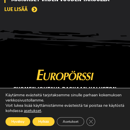
LUE LISÄÄ
SUOMEN JOHTAVA RASKAAN KALUSTON
ERIKOISLEHTI
Käytämme evästeitä tarjotaksemme sinulle parhaan kokemuksen
verkkosivustollamme.
Copyright © Faktavisa Oy / Europörssi 2017. All Rights Reserved.
Voit lukea lisää käyttämistämme evästeistä tai poistaa ne käytöstä
kohdassa
asetukset
.
· Madeby:
VÄRIKÄS
Sulje evästebanneri
Hyväksy
Hylkää
Asetukset