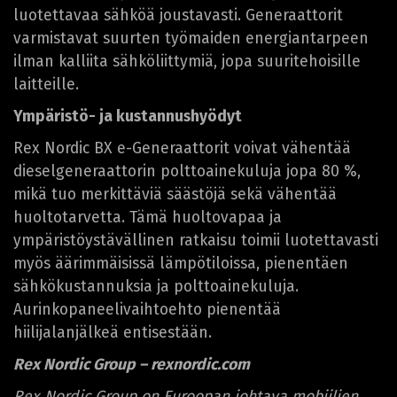
luotettavaa sähköä joustavasti. Generaattorit
varmistavat suurten työmaiden energiantarpeen
ilman kalliita sähköliittymiä, jopa suuritehoisille
laitteille.
Ympäristö- ja kustannushyödyt
Rex Nordic BX e-Generaattorit voivat vähentää
dieselgeneraattorin polttoainekuluja jopa 80 %,
mikä tuo merkittäviä säästöjä sekä vähentää
huoltotarvetta. Tämä huoltovapaa ja
ympäristöystävällinen ratkaisu toimii luotettavasti
myös äärimmäisissä lämpötiloissa, pienentäen
sähkökustannuksia ja polttoainekuluja.
Aurinkopaneelivaihtoehto pienentää
hiilijalanjälkeä entisestään.
Rex Nordic Group – rexnordic.com
Rex Nordic Group on Euroopan johtava mobiilien