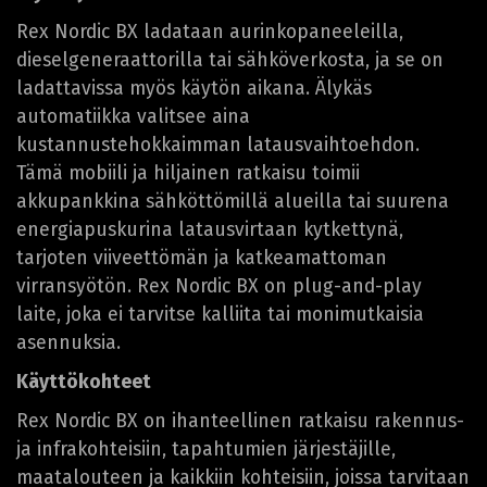
Rex Nordic BX ladataan aurinkopaneeleilla,
dieselgeneraattorilla tai sähköverkosta, ja se on
ladattavissa myös käytön aikana. Älykäs
automatiikka valitsee aina
kustannustehokkaimman latausvaihtoehdon.
Tämä mobiili ja hiljainen ratkaisu toimii
akkupankkina sähköttömillä alueilla tai suurena
energiapuskurina latausvirtaan kytkettynä,
tarjoten viiveettömän ja katkeamattoman
virransyötön. Rex Nordic BX on plug-and-play
laite, joka ei tarvitse kalliita tai monimutkaisia
asennuksia.
Käyttökohteet
Rex Nordic BX on ihanteellinen ratkaisu rakennus-
ja infrakohteisiin, tapahtumien järjestäjille,
maatalouteen ja kaikkiin kohteisiin, joissa tarvitaan