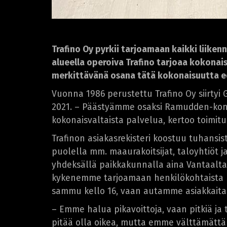
Trafino Oy pyrkii tarjoamaan kaikki liiken
alueella operoiva Trafino tarjoaa kokonai
merkittävänä osana tätä kokonaisuutta ed
Vuonna 1986 perustettu Trafino Oy siirty
2021. – Päästyämme osaksi Ramudden-konse
kokonaisvaltaista palvelua, kertoo toimitu
Trafinon asiakasrekisteri koostuu tuhansist
puolella mm. maaurakoitsijat, taloyhtiöt j
yhdeksällä paikkakunnalla aina Vantaalta
kykenemme tarjoamaan henkilökohtaista pal
sammu kello 16, vaan autamme asiakkaitam
– Emme halua pikavoittoja, vaan pitkiä ja 
pitää olla oikea, mutta emme välttämättä