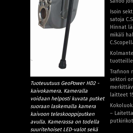
sanoo Jo
Isoin sek
satoja C.
Hinnat lä
mikäli ha
C.Scopell
Kolmanten
tuotteill
Trafinon 
sektori o
Tuoteuutuus GeoPower HD2 -
merkittäv
kaivokamera. Kameralla
laitteet 
voidaan helposti kuvata putket
Kokoluoka
suoraan laskemalla kamera
– Laitett
kaivoon teleskooppiputken
putkiriko
avulla. Kamerassa on todella
suuritehoiset LED-valot sekä