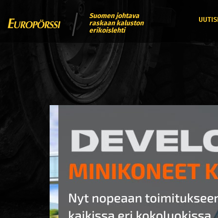
Suomen johtava
UUTIS
raskaan kaluston
erikoislehti