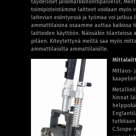
täydelliset jälkimarkkinointipalvelut. Meilt
toimipisteistämme laitteet voidaan myös v
laitevian esiintyessä ja työmaa voi jatkua 
ammattilaisina osaamme auttaa kaikissa ti
laitteiden käyttöön. Näissäkin tilanteiss
pitäen. Kiteytettynä meiltä saa myös mitt
ammattilaisilta ammattilaisille.
Mittalait
Mittaus- 
kaapelinh
Metallini
hinnat lä
helppokäy
Englantil
tutkitaan
C.Scope-m