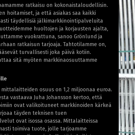
rjoamamme ratkaisu on kokonaistaloudellisin.
 hoitamiset, ja että asiakas saa kaikki
ti täydellisiä jälkimarkkinointipalveluita
otteidemme huoltojen ja korjausten ajalta,
auttamme vuokrattuna, sanoo Grönlund ja
arhaan ratkaisun tarjoaja. Tahtotilamme on,
sevät turvallisesti joka päivä kotiin.
vattaa sitä myöten markkinaosuuttamme
lle
 mittalaitteiden osuus on 1,2 miljoonaa euroa.
uesta vastaava Juha Johansson kertoo, että
oimiin ovat valikoituneet markkinoiden kärkeä
arjoaa täyden teknisen tuen
velut ovat isossa osassa. Mittalaitteissa
masti toimiva tuote, jolle tarjoamme