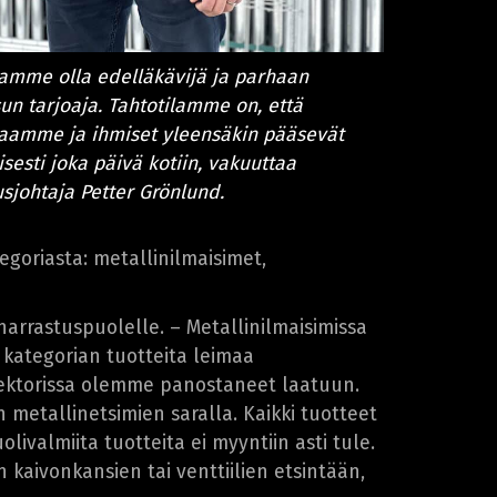
amme olla edelläkävijä ja parhaan
sun tarjoaja. Tahtotilamme on, että
aamme ja ihmiset yleensäkin pääsevät
isesti joka päivä kotiin, vakuuttaa
usjohtaja Petter Grönlund.
tegoriasta: metallinilmaisimet,
harrastuspuolelle. – Metallinilmaisimissa
kategorian tuotteita leimaa
 sektorissa olemme panostaneet laatuun.
 metallinetsimien saralla. Kaikki tuotteet
livalmiita tuotteita ei myyntiin asti tule.
n kaivonkansien tai venttiilien etsintään,