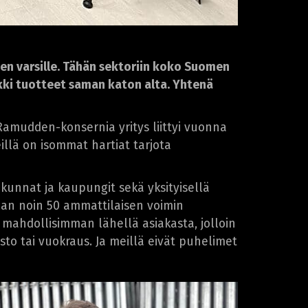
iden varsille. Tähän sektoriin koko Suomen
ikki tuotteet saman katon alta. Yhtenä
Ramudden-konsernia yritys liittyi vuonna
llä on isommat hartiat tarjota
. kunnat ja kaupungit sekä yksityisellä
laan noin 50 ammattilaisen voimin
ahdollisimman lähellä asiakasta, jolloin
to tai vuokraus. Ja meillä eivät puhelimet