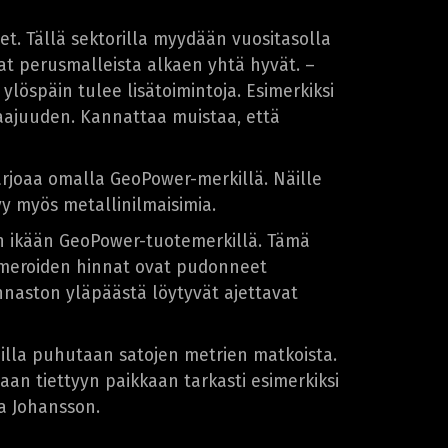
et. Tällä sektorilla myydään vuositasolla
at perusmalleista alkaen yhtä hyvät. –
ylöspäin tulee lisätoimintoja. Esimerkiksi
 taajuuden. Kannattaa muistaa, että
tarjoaa omalla GeoPower-merkillä. Näille
yy myös metallinilmaisimia.
iin ikään GeoPower-tuotemerkillä. Tämä
kameroiden hinnat ovat pudonneet
nnaston yläpäästä löytyvät ajettavat
illa puhutaan satojen metrien matkoista.
aan tiettyyn paikkaan tarkasti esimerkiksi
a Johansson.