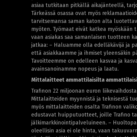
asiaa tutkitaan pitkällä aikajänteellä, ta
Tärkeässä osassa ovat myös reklamaatioiden
tarvitsemansa saman katon alta luotettavas
myöten. Työmaat eivät katkea myöskään tu
vaan asiakas saa samanlaisen tuotteen k
jatkaa: – Haluamme olla edelläkävijä ja p
että asiakkaamme ja ihmiset yleensäkin pää
Tavoitteemme on edelleen kasvaa ja kas
avainsanoinamme nopeus ja laatu.
Mittalaitteet ammattilaisilta ammattilaisi
Trafinon 22 miljoonan euron liikevaihdosta
Mittalaitteiden myynnistä ja teknisestä t
myös mittalaitteiden osalta Trafinon valik
edustavat huipputuotteet, joille Trafino t
jälkimarkkinointipalveluineen. – Huoltopal
oleellisin asia ei ole hinta, vaan takuuvar