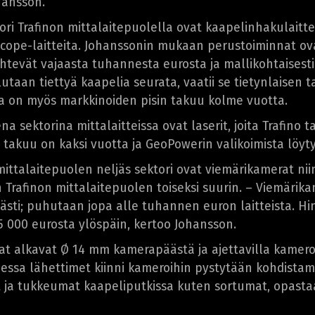
hansson.
tori Trafinon mittalaitepuolella ovat kaapelinhakulaitte
Scope-laitteita. Johanssonin mukaan perustoiminnat ov
htevät vajaasta tuhannesta eurosta ja mallikohtaisesti 
lutaan tiettyä kaapelia seurata, vaatii se tietynlaisen
a on myös markkinoiden pisin takuu kolme vuotta.
a sektorina mittalaitteissa ovat laserit, joita Trafino 
e takuu on kaksi vuotta ja GeoPowerin valikoimista löyt
mittalaitepuolen neljäs sektori ovat viemärikamerat n
n Trafinon mittalaitepuolen toiseksi suurin. – Viemäri
ästi; puhutaan jopa alle tuhannen euron laitteista. Hi
15 000 eurosta ylöspäin, kertoo Johansson.
t alkavat Ø 14 mm kamerapäästä ja ajettavilla kamero
aessa lähettimet kiinni kameroihin pystytään kohdistam
t ja tukkeumat kaapeliputkissa kuten sortumat, opasta