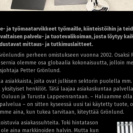
ne- ja työmaatarvikkeet työmaille, kiinteistöihin ja te
svaltaisen palvelu- ja tuotevalikoiman, josta löytyy ka
ustavat mittaus- ja tutkimuslaitteet.
i Grönlundin perheen omistukseen vuonna 2002. Osaksi 
rnia olemme osa globaalia kokonaisuutta, jolloin mei
sjohtaja Petter Grönlund.
a asiakkaista, joita ovat julkisen sektorin puolella mm
a yksityiset henkilöt. Tätä laajaa asiakaskuntaa palvel
 Ouluun ja Turusta Lappeenrantaan. – Haluamme olla m
velua – on sitten kyseessä uusi tai käytetty tuote, os
me aina, kun tukea tarvitaan, kiteyttää Grönlund.
toistuvia asiakassuhteita. Toki hintatason
 ole aina markkinoiden halvin. Mutta kun