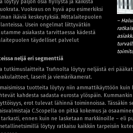
ä löytyy paljon osia hyllystä ja kaikista
uokrata. Vuokraus on hyvä apu esimerkiksi
ilman ikäviä keskeytyksiä. Mittalaitepuolen
– Halu
lanteissa. Usein ongelmat liittyvätkin
ratkai
a autamme asiakasta tarvittaessa kädestä
asiakk
alaitepuolen täydelliset palvelut
turvall
toimit
teissa neljä eri segmenttiä
ja tutkimuslaitteita Trafinolta löytyy neljästä eri pääka
akulaitteet, laserit ja viemärikamerat.
lmaisimissa tuotteita löytyy niin ammattikäyttöön kuin 
htevät kahdesta sadasta eurosta ylöspäin. Kummankin 
ttöisyys, erot tulevat lähinnä toiminnoissa. Tässäkin
aisvalmistaja C.Scopella on pitkä kokemus ja osaaminen
 tarkasti, ennen kuin ne lasketaan markkinoille – eli puo
etallinetsimillä löytyy ratkaisu kaikkiin tarpeisiin kute