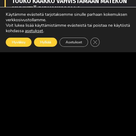
TOUKO KAAKKO VAHVISTAMAAN MATEKON
MYYNTIÄ PIRKANMAALLA
Käytämme evästeitä tarjotaksemme sinulle parhaan kokemuksen
LUE LISÄÄ
verkkosivustollamme.
Voit lukea lisää käyttämistämme evästeistä tai poistaa ne käytöstä
kohdassa
asetukset
.
Sulje evästebanneri
Hyväksy
Hylkää
Asetukset
POWER TRUCK SHOW’SSA MUKANA
AMERIKASTA PALAAVA BLUE SCANIA,
REBELWERKS SEKÄ HUOLTOVARMUUSSEMIN
LUE LISÄÄ
MAXUKSET VIIDEN VUODEN TAKUULLA
LUE LISÄÄ