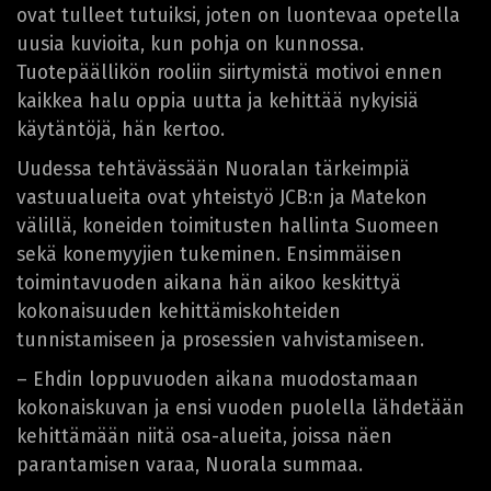
ovat tulleet tutuiksi, joten on luontevaa opetella
uusia kuvioita, kun pohja on kunnossa.
Tuotepäällikön rooliin siirtymistä motivoi ennen
kaikkea halu oppia uutta ja kehittää nykyisiä
käytäntöjä, hän kertoo.
Uudessa tehtävässään Nuoralan tärkeimpiä
vastuualueita ovat yhteistyö JCB:n ja Matekon
välillä, koneiden toimitusten hallinta Suomeen
sekä konemyyjien tukeminen. Ensimmäisen
toimintavuoden aikana hän aikoo keskittyä
kokonaisuuden kehittämiskohteiden
tunnistamiseen ja prosessien vahvistamiseen.
– Ehdin loppuvuoden aikana muodostamaan
kokonaiskuvan ja ensi vuoden puolella lähdetään
kehittämään niitä osa-alueita, joissa näen
parantamisen varaa, Nuorala summaa.