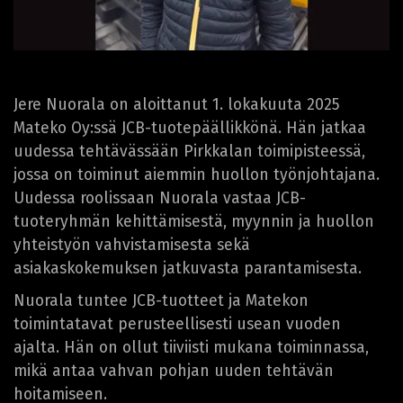
Jere Nuorala on aloittanut 1. lokakuuta 2025
Mateko Oy:ssä JCB-tuotepäällikkönä. Hän jatkaa
uudessa tehtävässään Pirkkalan toimipisteessä,
jossa on toiminut aiemmin huollon työnjohtajana.
Uudessa roolissaan Nuorala vastaa JCB-
tuoteryhmän kehittämisestä, myynnin ja huollon
yhteistyön vahvistamisesta sekä
asiakaskokemuksen jatkuvasta parantamisesta.
Nuorala tuntee JCB-tuotteet ja Matekon
toimintatavat perusteellisesti usean vuoden
ajalta. Hän on ollut tiiviisti mukana toiminnassa,
mikä antaa vahvan pohjan uuden tehtävän
hoitamiseen.