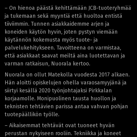
– On hienoa päästä kehittämään JCB-tuoteryhmää
ja tukemaan sekä myyntiä että huoltoa entistä
tiiviimmin. Tunnen asiakkaidemme arjen ja
koneiden käytön hyvin, joten pystyn viemään
käytännön kokemusta myös tuote- ja
palvelukehitykseen. Tavoitteena on varmistaa,
että asiakkaat saavat meiltä aina luotettavan ja
varman ratkaisun, Nuorala kertoo.
Nuorala on ollut Matekolla vuodesta 2017 alkaen.
Hän aloitti opiskelujen ohella varaosamyyjänä ja
siirtyi kesällä 2020 työnjohtajaksi Pirkkalan
korjaamolle. Monipuolinen tausta huollon ja
teknisten tehtävien parissa antaa vahvan pohjan
tuotepäällikön työlle.
– Aikaisemmat tehtävät ovat tuoneet hyvän
perustan nykyiseen rooliin. Tekniikka ja koneet