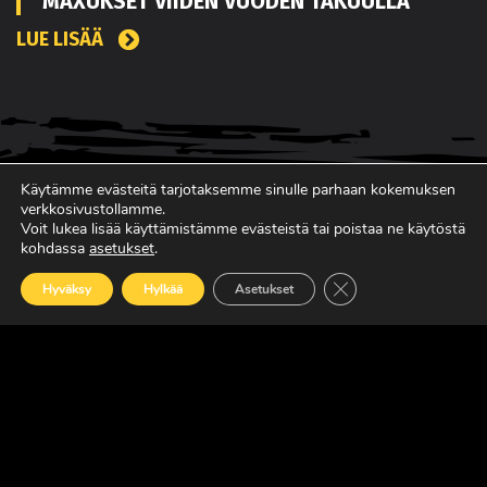
MAXUKSET VIIDEN VUODEN TAKUULLA
LUE LISÄÄ
Käytämme evästeitä tarjotaksemme sinulle parhaan kokemuksen
verkkosivustollamme.
Voit lukea lisää käyttämistämme evästeistä tai poistaa ne käytöstä
kohdassa
asetukset
.
Sulje evästebanneri
Hyväksy
Hylkää
Asetukset
SUOMEN JOHTAVA RASKAAN KALUSTON
ERIKOISLEHTI
Copyright © Faktavisa Oy / Europörssi 2017. All Rights Reserved.
· Madeby:
VÄRIKÄS