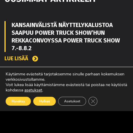
KANSAINVÄLISTÄ NÄYTTELYKALUSTOA
SAAPUU POWER TRUCK SHOW’HUN
REKKACONVOYSSA POWER TRUCK SHOW
7.-8.8.2
LUE LISÄÄ
Käytämme evästeitä tarjotaksemme sinulle parhaan kokemuksen
verkkosivustollamme.
TOUKO KAAKKO VAHVISTAMAAN MATEKON
Voit lukea lisää käyttämistämme evästeistä tai poistaa ne käytöstä
MYYNTIÄ PIRKANMAALLA
kohdassa
asetukset
.
Sulje evästebanneri
LUE LISÄÄ
Hyväksy
Hylkää
Asetukset
POWER TRUCK SHOW’SSA MUKANA
AMERIKASTA PALAAVA BLUE SCANIA,