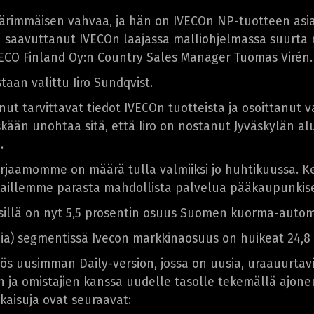
 äärimmäisen vahvaa, ja hän on IVECOn NP-tuotteen asi
saavuttanut IVECOn laajassa malliohjelmassa suurta me
VECO Finland Oy:n Country Sales Manager Tuomas Virén.
taan valittu Iiro Sundqvist.
unut tarvittavat tiedot IVECOn tuotteista ja osoittanut 
skään unohtaa sitä, että Iiro on nostanut Jyväskylän a
.
rjaamomme on määrä tulla valmiiksi jo huhtikuussa. K
akkaillemme parasta mahdollista palvelua pääkaupunkis
 sillä on nyt 5,5 prosentin osuus Suomen kuorma-autom
ia) segmentissä Ivecon markkinaosuus on huikeat 24,8 
s uusimman Daily-version, jossa on uusia, uraauurtavi
en ja omistajien kanssa uudelle tasolle tekemällä ajon
kaisuja ovat seuraavat: