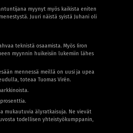
antuntijana myynyt myös kaikista eniten
nestystä. Juuri näistä syistä Juhani oli
vahvaa teknistä osaamista. Myös Iiron
lueen myynnin huikeisiin lukemiin lähes
esään mennessä meillä on uusi ja upea
eudulla, toteaa Tuomas Virén.
arkkinoista.
prosenttia.
a mukautuvia älyratkaisuja. Ne vievät
euvosta todellisen yhteistyökumppanin,