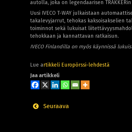
autolla, joka on legendaarisen TRAKKERin 
Uusi IVECO T-WAY julkaistaan automaattise
takalevyjarrut, tehokas kaksoisakselien t
toiminnot sekä lukuisat liitettävyysmahd
tehokkaan ja kannattavan ratkaisun.
IVECO Finlandilla on myös käynnissä lukuis
Lue a
rtikkeli Europörssi-lehdestä
Jaa artikkeli
Seuraava