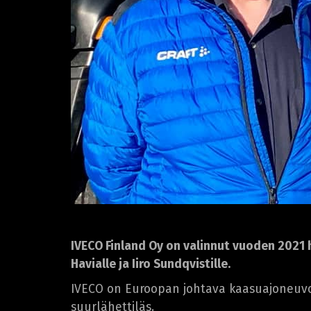
IVECO Finland Oy on valinnut vuoden 2021 
Havialle ja Iiro Sundqvistille.
IVECO on Euroopan johtava kaasuajoneuvoj
suurlähettiläs.