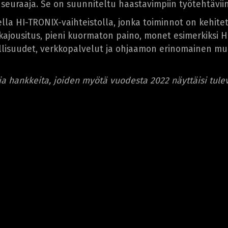
seuraaja. Se on suunniteltu haastavimpiin työtehtäviin
lla HI-TRONIX-vaihteistolla, jonka toiminnot on kehitet
akajousitus, pieni kuormaton paino, monet esimerkiksi 
ollisuudet, verkkopalvelut ja ohjaamon erinomainen mu
ia hankkeita, joiden myötä vuodesta 2022 näyttäisi tule