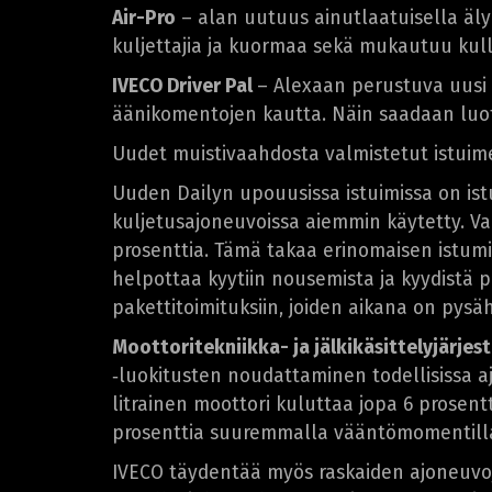
Air-Pro
– alan uutuus ainutlaatuisella älyk
kuljettajia ja kuormaa sekä mukautuu kul
IVECO Driver Pal
– Alexaan perustuva uusi ä
äänikomentojen kautta. Näin saadaan luotu
Uudet muistivaahdosta valmistetut istu
Uuden Dailyn upouusissa istuimissa on istu
kuljetusajoneuvoissa aiemmin käytetty. V
prosenttia. Tämä takaa erinomaisen istumis
helpottaa kyytiin nousemista ja kyydistä p
pakettitoimituksiin, joiden aikana on pys
Moottoritekniikka- ja jälkikäsittelyjärjes
‑luokitusten noudattaminen todellisissa a
litrainen moottori kuluttaa jopa 6 prosent
prosenttia suuremmalla vääntömomentill
IVECO täydentää myös raskaiden ajoneuvo