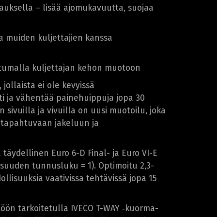
jauksella – lisää ajomukavuutta, suojaa
ja muiden kuljettajien kanssa
tumalla kuljettajan kehon muotoon
jollaista ei ole kevyissä
i ja vähentää painehuippuja jopa 30
ivuilla ja vivuilla on uusi muotoilu, joka
e tapahtuvaan jakeluun ja
täydellinen Euro 6-D Final- ja Euro VI-E
suuden tunnusluku = 1). Optimoitu 2,3-
llisuuksia vaativissa tehtävissä jopa 15
öön tarkoitetulla IVECO T-WAY ‑kuorma-