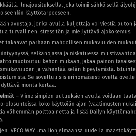
käällä ilmajousituksella, joka toimii sähköisellä älyoh
loiseenkin käyttötarpeeseen.
äniavustaja, jonka avulla kuljettaja voi viestiä auton 
a turvallinen, stressitön ja miellyttävä ajokokemus.
imet takaavat parhaan mahdollisen mukavuuden mukau
intyynyssä, selkänojassa ja niskatuessa muistivaahtoa, 
aahto muotoutuu kehon mukaan, jakaa painon tasaisest
mukavuuden ja vähentää selän kipeytymistä. Istuinten s
oistumista. Se soveltuu siis erinomaisesti ovelta ovell
ähdyttävä monta kertaa.
telmät
– Viimeisimpien uutuuksien avulla voidaan taata 
jo-olosuhteissa koko käyttöiän ajan (vaatimustenmukai
tia vähemmän polttoainetta ja lisää Dailyn käyttömahdo
a.
jen IVECO WAY ‑malliohjelmaansa uudella maastokäytt