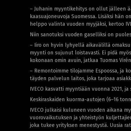
– Juhanin myyntikehitys on ollut jälleen
kaasuajoneuvoja Suomessa. Lisäksi hän on 
helppo valinta vuoden myyjäksi, kertoo I
Niin sanotuksi vuoden gaselliksi on puoles
– Iiro on hyvin lyhyellä aikavälillä omaks
myynti on sujunut loistavasti. Ei pidä myö
kokonaan omin avuin, jatkaa Tuomas Virén
– Remontoimme tilojamme Espoossa, ja ko
täyden palvelun laitos, joka tarjoaa asi
IVECO kasvatti myyntiään vuonna 2021, ja
Keskiraskaiden kuorma-autojen (6–16 tonn
IVECO julkaisi kuluneen vuoden aikana myö
vuorovaikutuksen ja yhteistyön kuljettaji
joka tukee yrityksen menestystä. Uusia rat