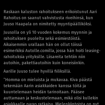
Raskaan kaluston rahoitukseen erikoistunut Aari
Rahoitus on saanut vahvistusta riveihinsä, kun
Juuso Haapala on nimitetty myyntipäälliköksi.
Juusolla on yli 10 vuoden kokemus myynnin ja
rahoituksen puolelta sekä esimiestöistä.
Aikaisemmin urallaan hän on ollut töissä
esimerkiksi Autolle.comilla, jossa hän hoiti leasing-
rahoituksia yrityksille. Liisareita tehtiin niin
autoihin, pakettiautoihin kuin koneisiinkin.
Aarille Juuso tulee hyvillä fiiliksillä.
”Homma on mieluista ja mukavaa. Kiva päästä
tekemään Aarin asiakkaiden kanssa töitä ja
kuuntelemaan heidän tarinoitaan. Pääsee
auttamaan ja keskustelemaan, mikä olisi kullekin
asiakkaalle paras ratkaisu. Mielenkiintoista on nyt