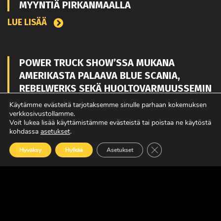
MYYNTIÄ PIRKANMAALLA
LUE LISÄÄ
POWER TRUCK SHOW’SSA MUKANA
AMERIKASTA PALAAVA BLUE SCANIA,
REBELWERKS SEKÄ HUOLTOVARMUUSSEMIN
Käytämme evästeitä tarjotaksemme sinulle parhaan kokemuksen
LUE LISÄÄ
verkkosivustollamme.
Voit lukea lisää käyttämistämme evästeistä tai poistaa ne käytöstä
kohdassa
asetukset
.
MAXUKSET VIIDEN VUODEN TAKUULLA
Sulje evästebanneri
Hyväksy
Hylkää
Asetukset
LUE LISÄÄ