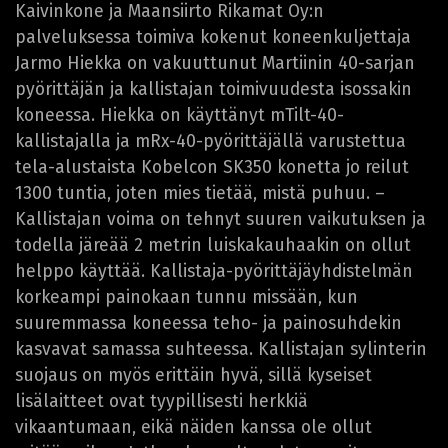
Kaivinkone ja Maansiirto Rikamat Oy:n
palveluksessa toimiva kokenut koneenkuljettaja
Jarmo Hiekka on vakuuttunut Martiinin 40-sarjan
pyörittäjän ja kallistajan toimivuudesta isossakin
koneessa. Hiekka on käyttänyt mTilt-40-
kallistajalla ja mRx-40-pyörittäjällä varustettua
tela-alustaista Kobelcon SK350 konetta jo reilut
1300 tuntia, joten mies tietää, mistä puhuu. –
Kallistajan voima on tehnyt suuren vaikutuksen ja
todella järeää 2 metrin luiskakauhaakin on ollut
helppo käyttää. Kallistaja-pyörittäjäyhdistelmän
korkeampi painokaan tunnu missään, kun
suuremmassa koneessa teho- ja painosuhdekin
kasvavat samassa suhteessa. Kallistajan sylinterin
suojaus on myös erittäin hyvä, sillä kyseiset
lisälaitteet ovat tyypillisesti herkkiä
vikaantumaan, eikä näiden kanssa ole ollut