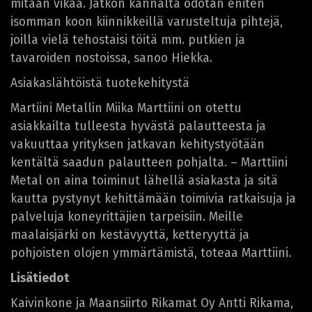
mitään vikaa. Jatkon kannalta odotan eniten
isomman koon kiinnikkeillä varusteltuja pihtejä,
joilla vielä tehostaisi töitä mm. putkien ja
tavaroiden nostoissa, sanoo Hiekka.
Asiakaslähtöistä tuotekehitystä
Martiini Metallin Miika Marttiini on otettu
asiakkailta tulleesta hyvästä palautteesta ja
vakuuttaa yrityksen jatkavan kehitystyötään
kentältä saadun palautteen pohjalta. – Marttiini
Metal on aina toiminut lähellä asiakasta ja sitä
kautta pystynyt kehittämään toimivia ratkaisuja ja
palveluja koneyrittäjien tarpeisiin. Meille
maalaisjärki on kestävyyttä, ketteryyttä ja
pohjoisten olojen ymmärtämistä, toteaa Marttiini.
Lisätiedot
Kaivinkone ja Maansiirto Rikamat Oy Antti Rikama,