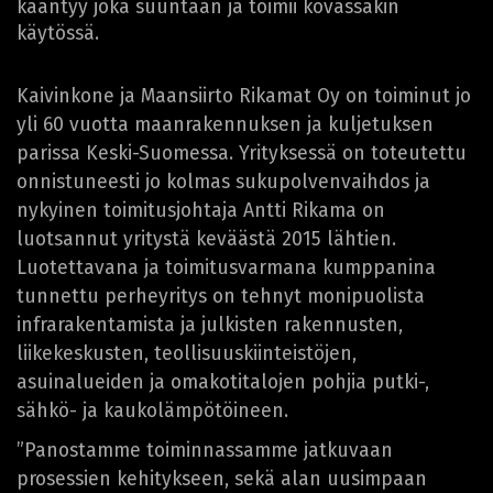
kääntyy joka suuntaan ja toimii kovassakin
käytössä.
Kaivinkone ja Maansiirto Rikamat Oy on toiminut jo
yli 60 vuotta maanrakennuksen ja kuljetuksen
parissa Keski-Suomessa. Yrityksessä on toteutettu
onnistuneesti jo kolmas sukupolvenvaihdos ja
nykyinen toimitusjohtaja Antti Rikama on
luotsannut yritystä keväästä 2015 lähtien.
Luotettavana ja toimitusvarmana kumppanina
tunnettu perheyritys on tehnyt monipuolista
infrarakentamista ja julkisten rakennusten,
liikekeskusten, teollisuuskiinteistöjen,
asuinalueiden ja omakotitalojen pohjia putki-,
sähkö- ja kaukolämpötöineen.
”Panostamme toiminnassamme jatkuvaan
prosessien kehitykseen, sekä alan uusimpaan