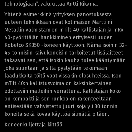
teknologiaan”, vakuuttaa Antti Rikama.
Yhtenä esimerkkinä yrityksen panostuksesta
uuteen tekniikkaan ovat kotimaisen Marttiini
Metallin valmistamien mTilt-40-kallistajan ja mRx-
40-pyörittäjän hankkiminen erityisesti uuden
Kobelco SK350 -koneen käyttöön. Nämä isoihin 32–
45-tonnisiin kaivukoneisiin tarkoitetut lisälaitteet
takaavat sen, että isokin kauha tulee kääntymään
joka suuntaan ja sillä pystytään tekemään
laadukkaita töitä vaativissakin olosuhteissa. Ison
mTilt 40:n kallistusvoima on kaksinkertainen
edeltäviin malleihin verrattuna. Kallistajan koko
on kompakti ja sen runkoa on rakenteeltaan
entisestään vahvistettu juuri isoja yli 30 tonnin
koneita sekä kovaa käyttöä silmällä pitäen.
Koneenkuljettaja kiittää