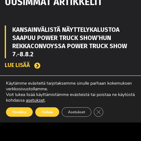
UUSIMMAT ARTIKKELIT
KANSAINVÄLISTÄ NÄYTTELYKALUSTOA
SAAPUU POWER TRUCK SHOW’HUN
REKKACONVOYSSA POWER TRUCK SHOW
7.-8.8.2
LUE LISÄÄ
Käytämme evästeitä tarjotaksemme sinulle parhaan kokemuksen
verkkosivustollamme.
TOUKO KAAKKO VAHVISTAMAAN MATEKON
Voit lukea lisää käyttämistämme evästeistä tai poistaa ne käytöstä
MYYNTIÄ PIRKANMAALLA
kohdassa
asetukset
.
LUE LISÄÄ
Sulje evästebanneri
Hyväksy
Hylkää
Asetukset
POWER TRUCK SHOW’SSA MUKANA