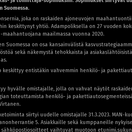
kas- ja toimittaja-sopimuksiin. Sopimukset siirtyvät 
en Suomessa.
nsernia, joka on raskaiden ajoneuvojen maahantuontii
ihin keskittynyt yhtiö. Adampoliksella on 27 vuoden ko
N-maahantuojana maailmassa vuonna 2020.
inen Suomessa on osa kansainvälistä kasvustrategia
ilöstöä sekä näkemystä tehokkaista ja asiakaslähtöisis
as.
keskittyy entistäkin vahvemmin henkilö- ja pakettiau
rtyy hyvälle omistajalle, jolla on vahvat näytöt raskaid
an toteuttamista henkilö- ja pakettiautosegmenteissä 
Virtanen.
etoiminta siirtyi uudelle omistajalle 31.3.2023. MAN-kuo
anonherrantie 5. Asiakkaille sekä kumppaneille nykyis
 sähköpostiosoitteet vaihtuvat muotoon etunimi.suku