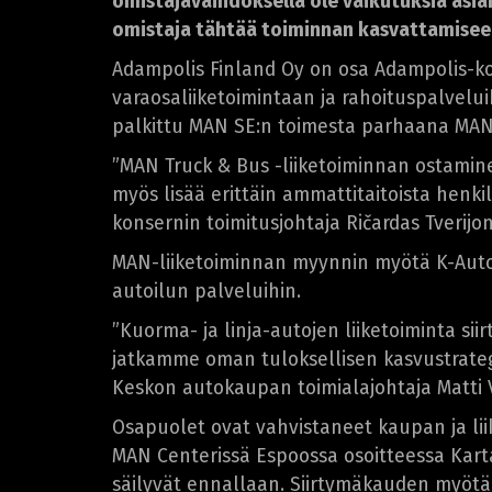
omistajavaihdoksella ole vaikutuksia asia
omistaja tähtää toiminnan kasvattamise
Adampolis Finland Oy on osa Adampolis-ko
varaosaliiketoimintaan ja rahoituspalvelu
palkittu MAN SE:n toimesta parhaana MA
”MAN Truck & Bus -liiketoiminnan ostam
myös lisää erittäin ammattitaitoista henk
konsernin toimitusjohtaja Ričardas Tverijon
MAN-liiketoiminnan myynnin myötä K-Auto 
autoilun palveluihin.
”Kuorma- ja linja-autojen liiketoiminta sii
jatkamme oman tuloksellisen kasvustrategi
Keskon autokaupan toimialajohtaja Matti 
Osapuolet ovat vahvistaneet kaupan ja liik
MAN Centerissä Espoossa osoitteessa Kart
säilyvät ennallaan. Siirtymäkauden myötä