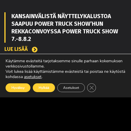
KANSAINVÄLISTÄ NÄYTTELYKALUSTOA
SAAPUU POWER TRUCK SHOW’HUN
REKKACONVOYSSA POWER TRUCK SHOW
7.-8.8.2
LUE LISÄÄ
Käytämme evästeitä tarjotaksemme sinulle parhaan kokemuksen
verkkosivustollamme.
Voit lukea lisää käyttämistämme evästeistä tai poistaa ne käytöstä
TOUKO KAAKKO VAHVISTAMAAN MATEKON
kohdassa
asetukset
.
MYYNTIÄ PIRKANMAALLA
Sulje evästebanneri
Hyväksy
Hylkää
Asetukset
LUE LISÄÄ
POWER TRUCK SHOW’SSA MUKANA
AMERIKASTA PALAAVA BLUE SCANIA,
REBELWERKS SEKÄ HUOLTOVARMUUSSEMIN