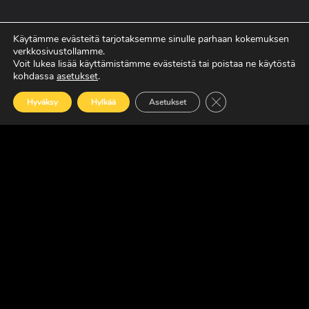
MAXUKSET VIIDEN VUODEN TAKUULLA
Käytämme evästeitä tarjotaksemme sinulle parhaan kokemuksen
verkkosivustollamme.
LUE LISÄÄ
Voit lukea lisää käyttämistämme evästeistä tai poistaa ne käytöstä
kohdassa
asetukset
.
Sulje evästebanneri
Hyväksy
Hylkää
Asetukset
SUOMEN JOHTAVA RASKAAN KALUSTON
ERIKOISLEHTI
Copyright © Faktavisa Oy / Europörssi 2017. All Rights Reserved.
· Madeby:
VÄRIKÄS