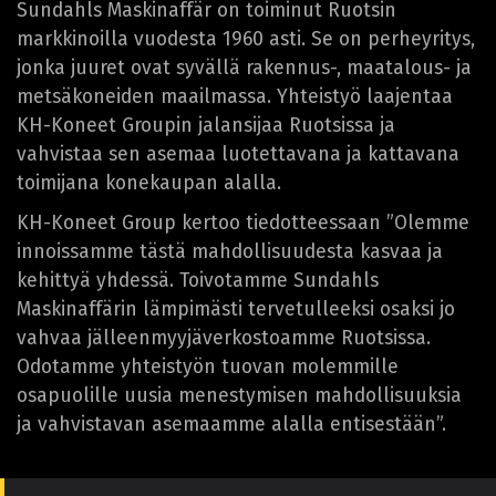
Sundahls Maskinaffär on toiminut Ruotsin
markkinoilla vuodesta 1960 asti. Se on perheyritys,
jonka juuret ovat syvällä rakennus-, maatalous- ja
metsäkoneiden maailmassa. Yhteistyö laajentaa
KH-Koneet Groupin jalansijaa Ruotsissa ja
vahvistaa sen asemaa luotettavana ja kattavana
toimijana konekaupan alalla.
KH-Koneet Group kertoo tiedotteessaan ”Olemme
innoissamme tästä mahdollisuudesta kasvaa ja
kehittyä yhdessä. Toivotamme Sundahls
Maskinaffärin lämpimästi tervetulleeksi osaksi jo
vahvaa jälleenmyyjäverkostoamme Ruotsissa.
Odotamme yhteistyön tuovan molemmille
osapuolille uusia menestymisen mahdollisuuksia
ja vahvistavan asemaamme alalla entisestään”.