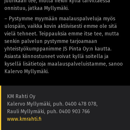
juurikaan tee, mutta nekin kyllä tarvittaessa
onnistuu, jatkaa Myllymäki.
– Pystymme myymään maalauspalveluja myös
ulospäin, vaikka kovin aktiivisesti emme ole sitä
vielä tehneet. Teippauksia emme itse tee, mutta
senkin palvelun pystymme tarjoamaan
yhteistyökumppanimme JS Pinta Oy:n kautta.
Asiasta kiinnostuneet voivat kyllä soitella ja
kysellä lisätietoja maalauspalveluistamme, sanoo
Kalervo Myllymäki.
KM Rahti Oy
Kalervo Myllymäki, puh. 0400 478 078,
Rauli Myllymäki, puh. 0400 903 766
www.kmrahti.fi