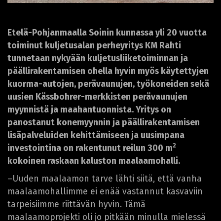
Etelä-Pohjanmaalla Soinin kunnassa yli 20 vuotta
toiminut kuljetusalan perheyritys KM Rahti
tunnetaan nykyään kuljetusliiketoiminnan ja
päällirakentamisen ohella hyvin myös käytettyjen
kuorma-autojen, perävaunujen, työkoneiden sekä
uusien Kässbohrer-merkkisten perävaunujen
myynnistä ja maahantuonnista. Yritys on
panostanut konemyynnin ja päällirakentamisen
lisäpalveluiden kehittämiseen ja uusimpana
2
investointina on rakentunut reilun 300 m
kokoinen raskaan kaluston maalaamohalli.
–Uuden maalaamon tarve lähti siitä, että vanha
maalaamohallimme ei enää vastannut kasvaviin
tarpeisiimme riittävän hyvin. Tämä
maalaamoprojekti oli jo pitkään minulla mielessä