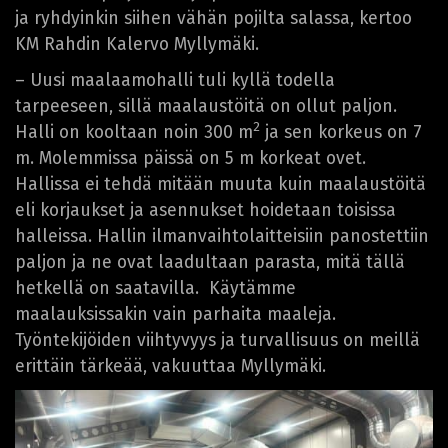
ja ryhdyinkin siihen vähän pojilta salassa, kertoo
KM Rahdin Kalervo Myllymäki.
– Uusi maalaamohalli tuli kyllä todella
tarpeeseen, sillä maalaustöitä on ollut paljon.
2
Halli on kooltaan noin 300 m
ja sen korkeus on 7
m. Molemmissa päissä on 5 m korkeat ovet.
Hallissa ei tehdä mitään muuta kuin maalaustöitä
eli korjaukset ja asennukset hoidetaan toisissa
halleissa. Hallin ilmanvaihtolaitteisiin panostettiin
paljon ja ne ovat laadultaan parasta, mitä tällä
hetkellä on saatavilla. Käytämme
maalauksissakin vain parhaita maaleja.
Työntekijöiden viihtyvyys ja turvallisuus on meillä
erittäin tärkeää, vakuuttaa Myllymäki.