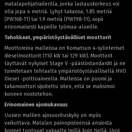
matalapohjatrailerilla, jonka lastauskorkeus voi
olla jopa 4 metriä. Lyhyt takaosa, 1.85 metriä
(PW168-11) tai 1.9 metriä (PW198-11), sopii
erinomaisesti kapeille työmaa-alueille.
Tehokkaat, ympäristöystävälliset moottorit
Moottoreina malleissa on Komatsun 4-sylinteriset
dieselmoottorit (110 kW tai 129 kW). Moottorit
täyttävät nykyiset Stage V -päästöstandardit ja ne
toimitetaan tehtaalta ympäristöystävällisellä HVO
Diesel -polttoaineella. Malleissa on puomi ja
takamoottori sijoitettu siten, että se maksimoi
koneen nostotehon.
Erinomainen ajomukavuus
Uusien mallien ajosuorituskyky on myös
vaikuttava. Matalan painopisteensä ansiosta
koneet tuntuvat vakaalta teillä kuin tiellä. Uusi