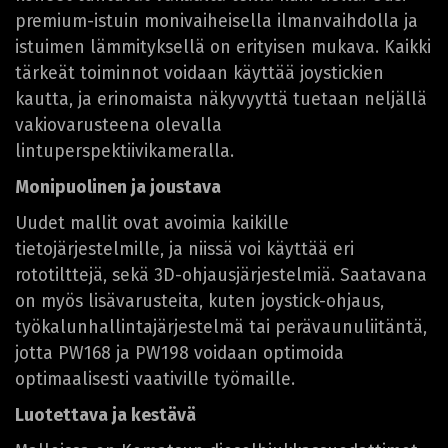
premium-istuin monivaiheisella ilmanvaihdolla ja
istuimen lämmityksellä on erityisen mukava. Kaikki
tärkeät toiminnot voidaan käyttää joystickien
kautta, ja erinomaista näkyvyyttä tuetaan neljällä
vakiovarusteena olevalla
lintuperspektiivikameralla.
Monipuolinen ja joustava
Uudet mallit ovat avoimia kaikille
tietojärjestelmille, ja niissä voi käyttää eri
rototilttejä, sekä 3D-ohjausjärjestelmiä. Saatavana
on myös lisävarusteita, kuten joystick-ohjaus,
työkalunhallintajärjestelmä tai perävaunuliitäntä,
jotta PW168 ja PW198 voidaan optimoida
optimaalisesti vaativille työmaille.
Luotettava ja kestävä