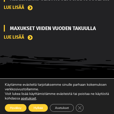
LUE LISÄÄ
MAXUKSET VIIDEN VUODEN TAKUULLA
LUE LISÄÄ
Käytämme evästeitä tarjotaksemme sinulle parhaan kokemuksen
verkkosivustollamme.
Voit lukea lisää käyttämistämme evästeistä tai poistaa ne käytöstä
kohdassa
asetukset
.
SUOMEN JOHTAVA RASKAAN KALUSTON
Sulje evästebanneri
Hyväksy
Hylkää
Asetukset
ERIKOISLEHTI