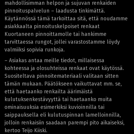
mahdollisimman helpon ja sujuvan renkaiden
pinnoituspalvelun – laadusta tinkimättä.
Käytännössä tämä tarkoittaa sitä, että noudamme
asiakkaalta pinnoituskelpoiset renkaat
Kuortaneen pinnoittamolle tai hankimme
tarvittaessa rungot, jollei varastostamme löydy
valmiiksi sopivia runkoja.
– Asiakas antaa meille tiedot, millaisessa
kohteessa ja olosuhteissa renkaat ovat käytössä.
Suositeltava pinnoitemateriaali valitaan sitten
tämän mukaan. Päätökseen vaikuttavat mm. se,
että haetaanko renkailta äärimäistä
kulutuksenkestävyyttä tai haetaanko muita
ominaisuuksia esimerkiksi kuvioinnilla tai
saippauksella eli kulutuspinnan lamelloinnilla,
jolloin renkaisiin saadaan parempi pito aikaiseksi,
kertoo Teijo Kiiski.