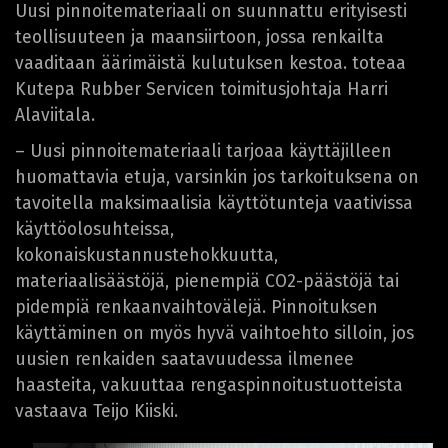
Uusi pinnoitemateriaali on suunnattu erityisesti
teollisuuteen ja maansiirtoon, jossa renkailta
vaaditaan äärimäistä kulutuksen kestoa. toteaa
Kutepa Rubber Servicen toimitusjohtaja Harri
Alaviitala.
– Uusi pinnoitemateriaali tarjoaa käyttäjilleen
huomattavia etuja, varsinkin jos tarkoituksena on
tavoitella maksimaalisia käyttötunteja vaativissa
käyttöolosuhteissa,
kokonaiskustannustehokkuutta,
materiaalisäästöjä, pienempiä CO2-päästöjä tai
pidempiä renkaanvaihtovälejä. Pinnoituksen
käyttäminen on myös hyvä vaihtoehto silloin, jos
uusien renkaiden saatavuudessa ilmenee
haasteita, vakuuttaa rengaspinnoitustuotteista
vastaava Teijo Kiiski.