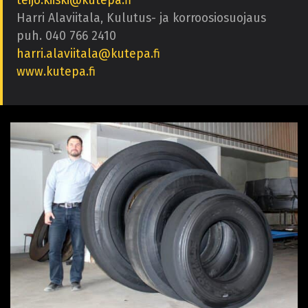
teijo.kiiski@kutepa.fi
Harri Alaviitala, Kulutus- ja korroosiosuojaus
puh. 040 766 2410
harri.alaviitala@kutepa.fi
www.kutepa.fi