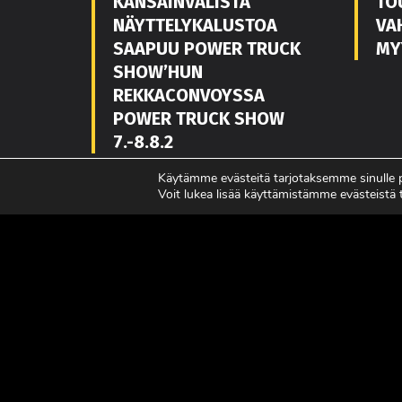
KANSAINVÄLISTÄ
TO
NÄYTTELYKALUSTOA
VA
SAAPUU POWER TRUCK
MY
SHOW’HUN
REKKACONVOYSSA
POWER TRUCK SHOW
7.-8.8.2
LUE LISÄÄ
LUE L
Käytämme evästeitä tarjotaksemme sinulle
Voit lukea lisää käyttämistämme evästeistä