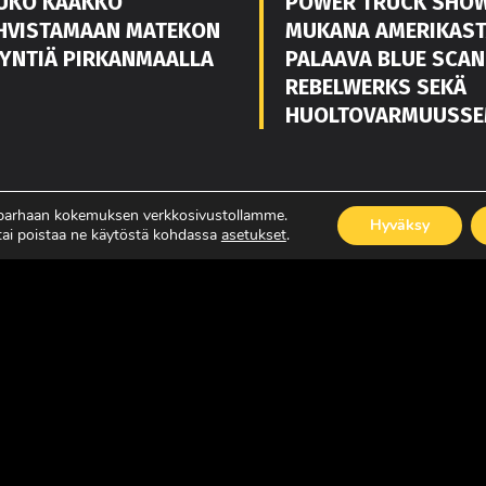
UKO KAAKKO
POWER TRUCK SHO
HVISTAMAAN MATEKON
MUKANA AMERIKAS
YNTIÄ PIRKANMAALLA
PALAAVA BLUE SCAN
REBELWERKS SEKÄ
HUOLTOVARMUUSSE
ISÄÄ
LUE LISÄÄ
 parhaan kokemuksen verkkosivustollamme.
Hyväksy
 tai poistaa ne käytöstä kohdassa
asetukset
.