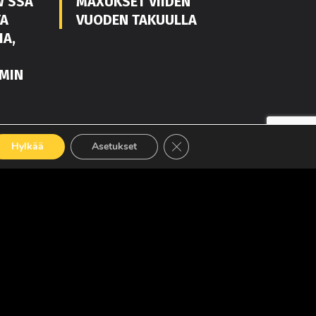
W’SSA
MAXUKSET VIIDEN
TA
VUODEN TAKUULLA
IA,
MIN
LUE LISÄÄ
Sulje evästebanneri
Hylkää
Asetukset