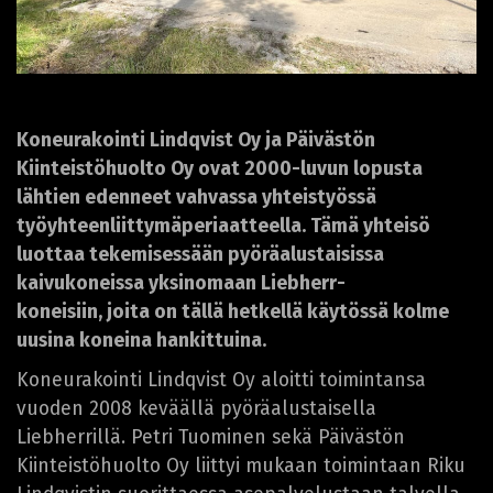
Koneurakointi Lindqvist Oy ja Päivästön
Kiinteistöhuolto Oy ovat 2000-luvun lopusta
lähtien edenneet vahvassa yhteistyössä
työyhteenliittymäperiaatteella. Tämä yhteisö
luottaa tekemisessään pyöräalustaisissa
kaivukoneissa yksinomaan Liebherr-
koneisiin, joita on tällä hetkellä käytössä kolme
uusina koneina hankittuina.
Koneurakointi Lindqvist Oy aloitti toimintansa
vuoden 2008 keväällä pyöräalustaisella
Liebherrillä. Petri Tuominen sekä Päivästön
Kiinteistöhuolto Oy liittyi mukaan toimintaan Riku