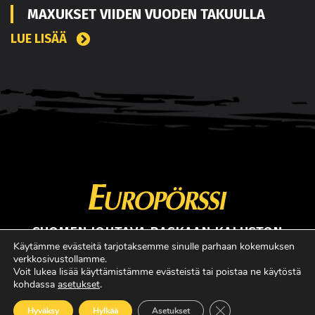
MAXUKSET VIIDEN VUODEN TAKUULLA
LUE LISÄÄ
SUOMEN JOHTAVA RASKAAN KALUSTON
ERIKOISLEHTI
Käytämme evästeitä tarjotaksemme sinulle parhaan kokemuksen
verkkosivustollamme.
Copyright © Faktavisa Oy / Europörssi 2017. All Rights Reserved.
Voit lukea lisää käyttämistämme evästeistä tai poistaa ne käytöstä
kohdassa
asetukset
.
· Madeby:
VÄRIKÄS
Sulje evästebanneri
Hyväksy
Hylkää
Asetukset