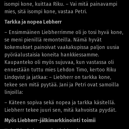
isompi kone, kuittaa Riku. – Vai mitä painavampi
mies, sitä isompi kone, vastaa Petri.
Tarkka ja nopea Lebherr
– Ensimmäinen Liebherrimme oli jo tosi hyvä kone,
se meni pienillä remonteilla. Nämä hyvät
kokemukset painoivat vaakakupissa paljon uusia
pyöräalustaisia koneita hankkiessamme.
Kaupanteko oli myös sujuvaa, kun vastassa oli
ennestään tuttu mies Lehdon Timo, kertoo Riku
Lindqvist ja jatkaa: – Liebherr on tarkka kone,
tekee sen mitä pyytää. Jani ja Petri ovat samoilla
linjoilla:
– Käteen sopiva sekä nopea ja tarkka käsitellä.
Liebherr tekee juuri sen, mitä kahvoista pyydät.
Myös Liebherr-jälkimarkkinointi toimii