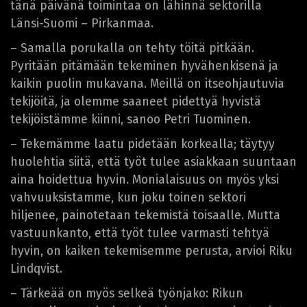
tänä päivänä toimintaa on lähinnä sektorilla
Länsi-Suomi – Pirkanmaa.
– Samalla porukalla on tehty töitä pitkään.
Pyritään pitämään tekeminen hyvähenkisenä ja
kaikin puolin mukavana. Meillä on itseohjautuvia
tekijöitä, ja olemme saaneet pidettyä hyvistä
tekijöistämme kiinni, sanoo Petri Tuominen.
– Tekemämme laatu pidetään korkealla; täytyy
huolehtia siitä, että työt tulee asiakkaan suuntaan
aina hoidettua hyvin. Monialaisuus on myös yksi
vahvuuksistamme, kun joku toinen sektori
hiljenee, painotetaan tekemistä toisaalle. Mutta
vastuunkanto, että työt tulee varmasti tehtyä
hyvin, on kaiken tekemisemme perusta, arvioi Riku
Lindqvist.
– Tärkeää on myös selkeä työnjako: Rikun