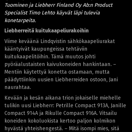
Tuominen ja Liebherr Finland Oy Ab:n Product
Specialist Timo Lehto käyvät läpi tulevia
konetarpeita.
Liebherreitä kuitukaapeliurakoihin
Viime keväänä Lindqvistin sähkökaapeliurakat
kääntyivät kaupungeissa tehtäviin
kuitukaapelitöihin. Tämä muutos johti
pyöräalustaisten kaivukoneiden hankintaan. –
Mentiin käytettyä konetta ostamaan, mutta
päädyttiinkin uusien Liebherreiden ostoon, Jani
naurahtaa.
Kevään ja kesän aikana trion jokaiselle miehelle
tulikin uusi Liebherr: Petrille Compact 913A, Janille
Compact 914A ja Rikulle Compact 916A. Vitsailu
koneiden kokoluokista kertoo paljon kolmikon
hyvästä yhteishengestä. – Mitä isompi mies, sitä