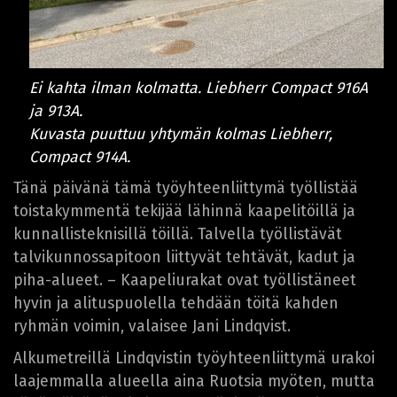
Ei kahta ilman kolmatta. Liebherr Compact 916A
ja 913A.
Kuvasta puuttuu yhtymän kolmas Liebherr,
Compact 914A.
Tänä päivänä tämä työyhteenliittymä työllistää
toistakymmentä tekijää lähinnä kaapelitöillä ja
kunnallisteknisillä töillä. Talvella työllistävät
talvikunnossapitoon liittyvät tehtävät, kadut ja
piha-alueet. – Kaapeliurakat ovat työllistäneet
hyvin ja alituspuolella tehdään töitä kahden
ryhmän voimin, valaisee Jani Lindqvist.
Alkumetreillä Lindqvistin työyhteenliittymä urakoi
laajemmalla alueella aina Ruotsia myöten, mutta