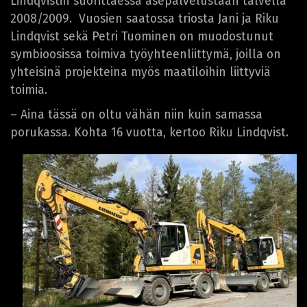
Lindqvistin suorittaessa asepalvelustaan talvella
2008/2009. Vuosien saatossa triosta Jani ja Riku
Lindqvist sekä Petri Tuominen on muodostunut
symbioosissa toimiva työyhteenliittymä, joilla on
yhteisinä projekteina myös maatiloihin liittyviä
toimia.
– Aina tässä on oltu vähän niin kuin samassa
porukassa. Kohta 16 vuotta, kertoo Riku Lindqvist.