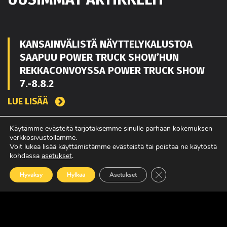
KANSAINVÄLISTÄ NÄYTTELYKALUSTOA
SAAPUU POWER TRUCK SHOW’HUN
REKKACONVOYSSA POWER TRUCK SHOW
7.-8.8.2
LUE LISÄÄ
Käytämme evästeitä tarjotaksemme sinulle parhaan kokemuksen
verkkosivustollamme.
TOUKO KAAKKO VAHVISTAMAAN MATEKON
Voit lukea lisää käyttämistämme evästeistä tai poistaa ne käytöstä
MYYNTIÄ PIRKANMAALLA
kohdassa
asetukset
.
Sulje evästebanneri
LUE LISÄÄ
Hyväksy
Hylkää
Asetukset
POWER TRUCK SHOW’SSA MUKANA