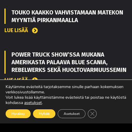
TOUKO KAAKKO VAHVISTAMAAN MATEKON
MYYNTIÄ PIRKANMAALLA
LUE LISÄÄ
POWER TRUCK SHOW’SSA MUKANA
AMERIKASTA PALAAVA BLUE SCANIA,
REBELWERKS SEKÄ HUOLTOVARMUUSSEMIN
LUE LISÄÄ
Käytämme evästeitä tarjotaksemme sinulle parhaan kokemuksen
verkkosivustollamme.
Voit lukea lisää käyttämistämme evästeistä tai poistaa ne käytöstä
kohdassa
asetukset
.
MAXUKSET VIIDEN VUODEN TAKUULLA
Sulje evästebanneri
Hyväksy
Hylkää
Asetukset
LUE LISÄÄ