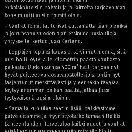
kaivantotuentaan ja moniin muihin
erikoiskohteisiin palveluja ja laitteita tarjoava Maa-
kone muutti uusiin toimitiloihin.
– Vanhat toimitilat tulivat auttamatta liian pieniksi
ja jo runsaan vuoden ajan etsimme uusia tiloja
yritykselle, kertoo Jussi Kartano.
– Loppujen lopuksi kauas ei tarvinnut mennä, sillä
uusi halli löytyi alle kilometrin päästä vanhasta
2
paikasta. Uudenkarhea 400 m
halli tarjoaa nyt
hyvät puitteet varaosavarastolle, joka onkin nyt
laajentunut merkittävästi ja yleensäkin tavaraa
löytyy enemmän paikan päältä, jatkaa Jussi
tyytyväisenä uusiin tiloihin.
– Samalla kun tilaa saatiin lisää, palkkasimme
palveluitamme ja myyntityötä hoitamaan Heikki
Lähteenlahden. Tervetuloa kaikki uudet ja vanhat
asiakkaat tutustumaan uusiin toimitiloihin ja