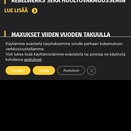
REBELWERKS SEKÄ HUOLTOVARMUUSSEMIN
LUE LISÄÄ
MAXUKSET VIIDEN VUODEN TAKUULLA
Käytämme evästeitä tarjotaksemme sinulle parhaan kokemuksen
LUE LISÄÄ
verkkosivustollamme.
Voit lukea lisää käyttämistämme evästeistä tai poistaa ne käytöstä
kohdassa
asetukset
.
Sulje evästebanneri
Hyväksy
Hylkää
Asetukset
SUOMEN JOHTAVA RASKAAN KALUSTON