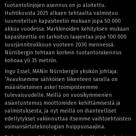
tuotantolinjojen asennus on jo aloitettu.
Huhtikuusta 2025 alkaen tehtaalta valmistuu
suunnitellun kapasiteetin mukaan jopa 50 000
akkua vuodessa. Markkinoiden kehityksen mukaan
kapasiteettia on tarkoitus laajentaa jopa 100 000
suurjänniteakkuun vuoteen 2030 mennessä.
Nürnbergin tehtaan korkein tuotantorakennus
kohoaa yli 35 metriin.
Ingo Essel, MANin Nürnbergin yksikön johtaja:
”Avauksemme sähköisen liikenteen saralla on
määrätietoinen askel toimipisteemme
tulevaisuudelle. Meillä on vuosikymmenien
asiantuntemus moottoreiden kehittämisestä ja
valmistuksesta, ja nyt meillä on ihanteelliset
edellytykset vakiinnuttaa itsemme vaihtoehtoisten
voimansiirtoteknologian huippuosaajina.