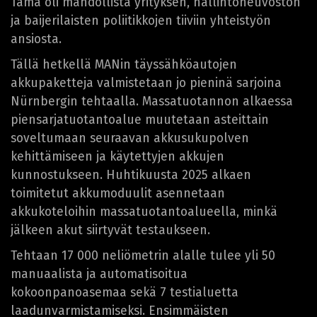
Tämä oli mahdollista yrityksen, hallintoneuvoston
ja baijerilaisten poliitikkojen tiiviin yhteistyön
ansiosta.
Tällä hetkellä MANin täyssähköautojen
akkupaketteja valmistetaan jo pieninä sarjoina
Nürnbergin tehtaalla. Massatuotannon alkaessa
piensarjatuotantoalue muutetaan asteittain
soveltumaan seuraavan akkusukupolven
kehittämiseen ja käytettyjen akkujen
kunnostukseen. Huhtikuusta 2025 alkaen
toimitetut akkumoduulit asennetaan
akkukoteloihin massatuotantoalueella, minkä
jälkeen akut siirtyvät testaukseen.
Tehtaan 17 000 neliömetrin alalle tulee yli 50
manuaalista ja automatisoitua
kokoonpanoasemaa sekä 7 testialuetta
laadunvarmistamiseksi. Ensimmäisten