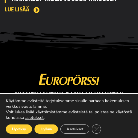
LUE LISÄÄ
SUOMEN JOHTAVA RASKAAN KALUSTON
ERIKOISLEHTI
Käytämme evästeitä tarjotaksemme sinulle parhaan kokemuksen
verkkosivustollamme.
Copyright © Faktavisa Oy / Europörssi 2017. All Rights Reserved.
Voit lukea lisää käyttämistämme evästeistä tai poistaa ne käytöstä
kohdassa
asetukset
.
· Madeby:
VÄRIKÄS
Sulje evästebanneri
Hyväksy
Hylkää
Asetukset