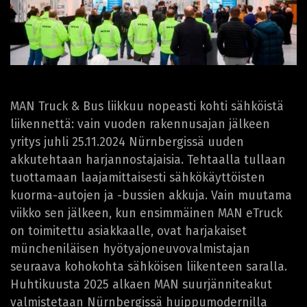
MAN Truck & Bus liikkuu nopeasti kohti sähköistä
liikennettä: vain vuoden rakennusajan jälkeen
yritys juhli 25.11.2024 Nürnbergissä uuden
akkutehtaan harjannostajaisia. Tehtaalla tullaan
tuottamaan laajamittaisesti sähkökäyttöisten
kuorma-autojen ja -bussien akkuja. Vain muutama
viikko sen jälkeen, kun ensimmäinen MAN eTruck
on toimitettu asiakkaalle, ovat harjakaiset
müncheniläisen hyötyajoneuvovalmistajan
seuraava kohokohta sähköisen liikenteen saralla.
Huhtikuusta 2025 alkaen MAN suurjänniteakut
valmistetaan Nürnbergissä huippumodernilla