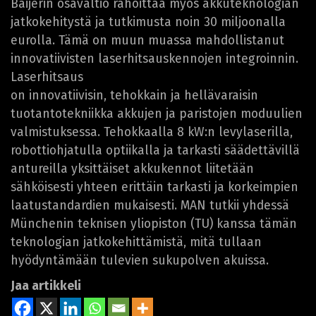
Baijerin osavaltio rahoittaa myös akkuteknologian
jatkokehitystä ja tutkimusta noin 30 miljoonalla
eurolla. Tämä on muun muassa mahdollistanut
innovatiivisten laserhitsauskennojen integroinnin.
Laserhitsaus
on innovatiivisin, tehokkain ja hellävaraisin
tuotantotekniikka akkujen ja paristojen moduulien
valmistuksessa. Tehokkaalla 8 kW:n levylaserilla,
robottiohjatulla optiikalla ja tarkasti säädettävillä
antureilla yksittäiset akkukennot liitetään
sähköisesti yhteen erittäin tarkasti ja korkeimpien
laatustandardien mukaisesti. MAN tutkii yhdessä
Münchenin teknisen yliopiston (TU) kanssa tämän
teknologian jatkokehittämistä, mitä tullaan
hyödyntämään tulevien sukupolven akuissa.
Jaa artikkeli