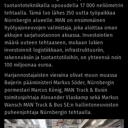
tuotantotekniikalla upouudella 17 000 neliömetrin
tehtaalla. Tämä luo lähes 350 uutta työpaikkaa
Nürnbergin alueelle. MAN on ensimmäinen
hyötyajoneuvojen valmistaja, joka aloittaa oman
akkujen sarjatuotannon aksassa. Investointien
määrä uuteen tehtaaseen, mukaan lukien
investoinnit logistiikkaan, infrastruktuuriin,
rakennuksiin ja tuotantotiloihin, on yhteensä noin
100 miljoonaa euroa.
Harjannostajaisten vieraina olivat muun muassa
Baijerin pääministeri Markus Söder, Nürnbergin
pormestari Marcus König, MAN Truck & Busin
toimitusjohtaja Alexander Vlaskamp sekä Markus
Wansch MAN Truck & Bus SE:n hallintoneuvoston
puheenjohtaja Nürnbergin tehtaalla.