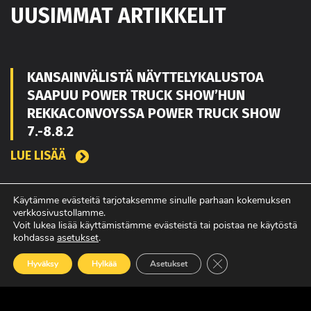
UUSIMMAT ARTIKKELIT
KANSAINVÄLISTÄ NÄYTTELYKALUSTOA
SAAPUU POWER TRUCK SHOW’HUN
REKKACONVOYSSA POWER TRUCK SHOW
7.-8.8.2
LUE LISÄÄ
Käytämme evästeitä tarjotaksemme sinulle parhaan kokemuksen
TOUKO KAAKKO VAHVISTAMAAN MATEKON
verkkosivustollamme.
Voit lukea lisää käyttämistämme evästeistä tai poistaa ne käytöstä
MYYNTIÄ PIRKANMAALLA
kohdassa
asetukset
.
LUE LISÄÄ
Sulje evästebanneri
Hyväksy
Hylkää
Asetukset