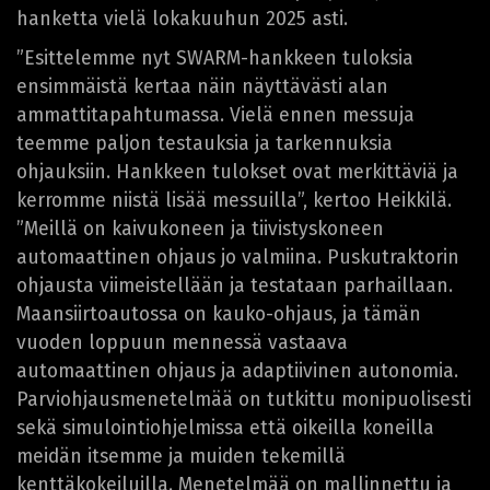
hanketta vielä lokakuuhun 2025 asti.
”Esittelemme nyt SWARM-hankkeen tuloksia
ensimmäistä kertaa näin näyttävästi alan
ammattitapahtumassa. Vielä ennen messuja
teemme paljon testauksia ja tarkennuksia
ohjauksiin. Hankkeen tulokset ovat merkittäviä ja
kerromme niistä lisää messuilla”, kertoo Heikkilä.
”Meillä on kaivukoneen ja tiivistyskoneen
automaattinen ohjaus jo valmiina. Puskutraktorin
ohjausta viimeistellään ja testataan parhaillaan.
Maansiirtoautossa on kauko-ohjaus, ja tämän
vuoden loppuun mennessä vastaava
automaattinen ohjaus ja adaptiivinen autonomia.
Parviohjausmenetelmää on tutkittu monipuolisesti
sekä simulointiohjelmissa että oikeilla koneilla
meidän itsemme ja muiden tekemillä
kenttäkokeiluilla. Menetelmää on mallinnettu ja