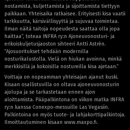
nostamista, kuljettamista ja sijoittamista tiettyyn
paikkaan. Yhteisaika ratkaisee. Erityisesti kisa vaatii
tarkkuutta, kärsivällisyyttä ja sujuvaa toimintaa.
Ilman näitä taitoja nopeudesta saattaa olla jopa
haittaa”, toteaa INFRA ry:n Ajoneuvonosturi- ja
erikoiskuljetusjaoston sihteeri Antti Astrén.
”Ajosuoritukset tehdään modernilla
nosturikalustolla. Vielä on hiukan avoinna, minkä
merkkisillä ja kokoisilla nostureilla kisa ajetaan.”
Voittaja on nopeamman yhteisajan ajanut kuski.
Kisaan osallistuvilla on oltava ajoneuvonosturin
ajolupa ja se tarkastetaan ennen ajon
aloittamista. Pääpalkintona on viikon matka INFRA
ry:n kanssa Conexpo-messuille Las Vegasiin.
Palkintoina on myös tuote- ja lahjakorttipalkintoja.
Ilmoittautuminen kisaan www.maxpo.fi.