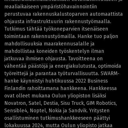
reaaliaikaiseen ympäristöhavainnointiin
perustuvaa rakennuskalustoparven automaattista
ohjausta infrastruktuurin rakennustyömaalla.
Tutkimus tähtää työkoneparvien itsenäiseen
toimintaan rakennustyömailla. Hanke tuo paljon
mahdollisuuksia maarakennusalalle ja
mahdollistaa koneiden työskentelyn ilman
jatkuvaa ihmisen ohjausta. Tavoitteena on
vähentää päästöjä ja energiakulutusta, optimoida
työreittejä ja parantaa työturvallisuutta. SWARM-
hanke käynnistyi huhtikuussa 2022 Business
Finlandin rahoittamana hankkeena. Hankkeessa
ovat olleet mukana Oulun yliopiston lisäksi
Novatron, Satel, Destia, Sisu Truck, GIM Robotics,
Sensible4, Noptel, Nokia ja Sandvik. Yritysten
osallistuminen tutkimushankkeeseen päättyi
lokakuussa 2024, mutta Oulun yliopisto jatkaa