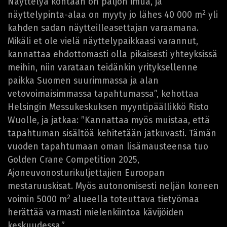
Näyttelyä kohtaan on paljon imua, ja
2
näyttelypinta-alaa on myyty jo lähes 40 000 m
yli
kahden sadan näytteilleasettajan varaamana.
Mikäli et ole vielä näyttelypaikkaasi varannut,
kannattaa ehdottomasti olla pikaisesti yhteyksissä
meihin, niin varataan teidänkin yrityksellenne
paikka Suomen suurimmassa ja alan
vetovoimaisimmassa tapahtumassa”, kehottaa
Helsingin Messukeskuksen myyntipäällikkö Risto
Wuolle, ja jatkaa: ”Kannattaa myös muistaa, että
tapahtuman sisältöä kehitetään jatkuvasti. Tämän
vuoden tapahtumaan oman lisämausteensa tuo
Golden Crane Competition 2025,
Ajoneuvonosturikuljettajien Euroopan
mestaruuskisat. Myös autonomisesti neljän koneen
2
voimin 5000 m
alueella toteuttava tietyömaa
herättää varmasti mielenkiintoa kävijöiden
keskuudessa.”