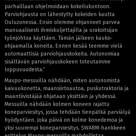
parhaillaan ohjelmoidaan kokeilukuntoon.
Parviohjausta on lähestytty kokeiden kautta
Ouluzonessa. Ensin olemme ohjanneet parvea
manuaalisesti ihmiskuljettajilla ja urakoitsijan
työnjohtoa käyttäen. Tämän jälkeen kauko-
ohjaamalla koneita. Ennen kesää teemme vielä
automaattisia parviohjauskokeita. Autonomiaa
sisältävän parviohjauskokeen toteutamme
loppuvuodesta.”
Maxpo-messuilla nähdään, miten autonomista
kaivuukonetta, maansiirtoautoa, puskutraktoria ja
maantiivistäjää ohjataan yksittäin ja yhdessä.
Messuilla nähdään kolmen koneen rajattu
koneparviesitys, jossa tehdään tienpätkä parviälyä
hyödyntäen. Joka päivä on kolme konedemoa ja
yksi suurempi koneparviesitys. SWARM-hankkeen
esittelyn Maxpo-messuilla mahdollistaa