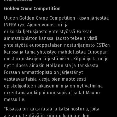
Golden Crane Competition
Uuden Golden Crane Competition -kisan järjestää
INFRA ry:n Ajoneuvonosturi- ja
erikoiskuljetusjaosto yhteistyössä Forssan
ammattiopiston kanssa. Jaosto tekee tiivistä
yhteistyötä eurooppalaisen nosturijärjestö ESTA:n
kanssa ja tämä yhteistyö mahdollistaa Euroopan
mestaruuskisojen järjestämisen. Kilpailijoita on jo
nyt tulossa ainakin Hollannista ja Tanskasta.
Forssan ammattiopisto on järjestänyt
vastaavanlaisia kisoja pienimuotoisesti
opiskelijoilleen aikaisemmin ja on nyt valmiina
rakentamaan kilpailuun sopivat radat Maxpo-
messuille.
”Kisassa on kaksi rataa ja kaksi nosturia, joita
ajetaan. Tehtävään kuuluu kappaleiden