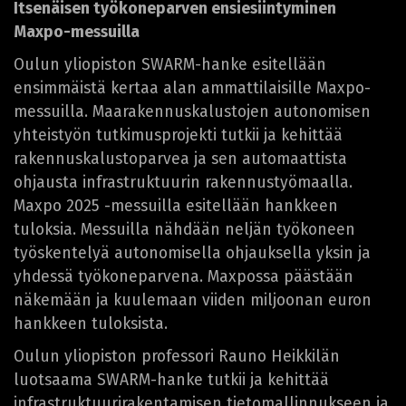
Itsenäisen työkoneparven ensiesiintyminen
Maxpo-messuilla
Oulun yliopiston SWARM-hanke esitellään
ensimmäistä kertaa alan ammattilaisille Maxpo-
messuilla. Maarakennuskalustojen autonomisen
yhteistyön tutkimusprojekti tutkii ja kehittää
rakennuskalustoparvea ja sen automaattista
ohjausta infrastruktuurin rakennustyömaalla.
Maxpo 2025 -messuilla esitellään hankkeen
tuloksia. Messuilla nähdään neljän työkoneen
työskentelyä autonomisella ohjauksella yksin ja
yhdessä työkoneparvena. Maxpossa päästään
näkemään ja kuulemaan viiden miljoonan euron
hankkeen tuloksista.
Oulun yliopiston professori Rauno Heikkilän
luotsaama SWARM-hanke tutkii ja kehittää
infrastruktuurirakentamisen tietomallinnukseen ja