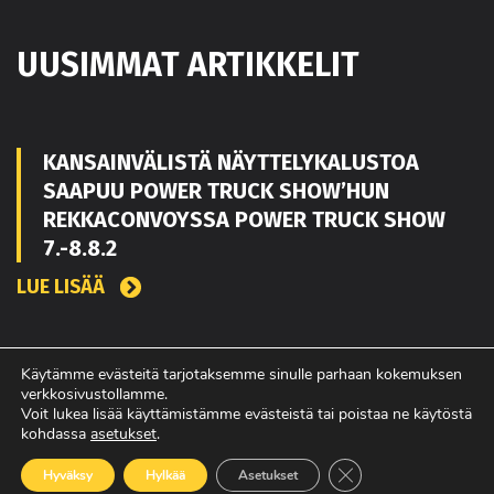
UUSIMMAT ARTIKKELIT
KANSAINVÄLISTÄ NÄYTTELYKALUSTOA
SAAPUU POWER TRUCK SHOW’HUN
REKKACONVOYSSA POWER TRUCK SHOW
7.-8.8.2
LUE LISÄÄ
TOUKO KAAKKO VAHVISTAMAAN MATEKON
Käytämme evästeitä tarjotaksemme sinulle parhaan kokemuksen
verkkosivustollamme.
MYYNTIÄ PIRKANMAALLA
Voit lukea lisää käyttämistämme evästeistä tai poistaa ne käytöstä
kohdassa
asetukset
.
LUE LISÄÄ
Sulje evästebanneri
Hyväksy
Hylkää
Asetukset