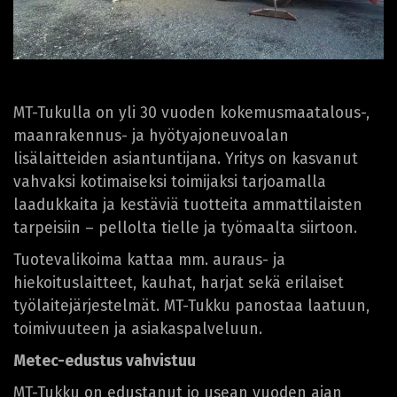
MT-Tukulla on yli 30 vuoden kokemusmaatalous-,
maanrakennus- ja hyötyajoneuvoalan
lisälaitteiden asiantuntijana. Yritys on kasvanut
vahvaksi kotimaiseksi toimijaksi tarjoamalla
laadukkaita ja kestäviä tuotteita ammattilaisten
tarpeisiin – pellolta tielle ja työmaalta siirtoon.
Tuotevalikoima kattaa mm. auraus- ja
hiekoituslaitteet, kauhat, harjat sekä erilaiset
työlaitejärjestelmät. MT-Tukku panostaa laatuun,
toimivuuteen ja asiakaspalveluun.
Metec-edustus vahvistuu
MT-Tukku on edustanut jo usean vuoden ajan