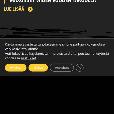
MAXUKSET VIIDEN VUODEN TAKUULLA
LUE LISÄÄ
Käytämme evästeitä tarjotaksemme sinulle parhaan kokemuksen
verkkosivustollamme.
Voit lukea lisää käyttämistämme evästeistä tai poistaa ne käytöstä
kohdassa
asetukset
.
Sulje evästebanneri
Hyväksy
Hylkää
Asetukset
SUOMEN JOHTAVA RASKAAN KALUSTON
ERIKOISLEHTI
Copyright © Faktavisa Oy / Europörssi 2017. All Rights Reserved.
· Madeby:
VÄRIKÄS