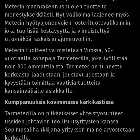
Metecin maanrakennuspuolen tuotteita
menestyksekkäästi. Nyt valikoima laajenee myös
Metecin hyötyajoneuvojen rosterituotevalikoimiin,
joka tuo lisää kestävyyttä ja viimeisteltyä
ulkonäköä raskaisiin ajoneuvoihin.
Metecin tuotteet valmistetaan Virossa, 40-
vuotiaalla konepaja Tarmetecilla, joka työllistää
noin 300 ammattilaista. Tarmetec on tunnettu
korkeasta laadustaan, joustavuudestaan ja
kyvystään toimittaa vaativia tuotteita
kansainvälisille asiakkaille.
Kumppanuuksia kovimmassa kärkikastissa
Tarmetecilla on pitkäaikaiset yhteistyösuhteet
useiden johtavien teollisuusyritysten kanssa.
Sopimusalihankkijana yrityksen maine arvostetaan
korkealle.