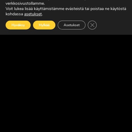
MAXUKSET VIIDEN VUODEN TAKUULLA
verkkosivustollamme.
Voit lukea lisää käyttämistämme evästeistä tai poistaa ne käytöstä
LUE LISÄÄ
kohdassa
asetukset
.
Sulje evästebanneri
Hyväksy
Hylkää
Asetukset
SUOMEN JOHTAVA RASKAAN KALUSTON
ERIKOISLEHTI
Copyright © Faktavisa Oy / Europörssi 2017. All Rights Reserved.
· Madeby:
VÄRIKÄS