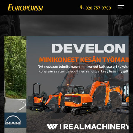
Navi
020 757 9700