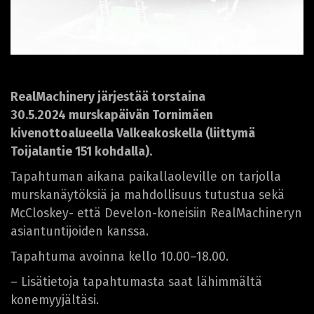
RealMachinery järjestää torstaina
30.5.2024 murskapäivän Tornimäen
kivenottoalueella Valkeakoskella (liittymä
Toijalantie 151 kohdalla).
Tapahtuman aikana paikallaoleville on tarjolla
murskanäytöksiä ja mahdollisuus tutustua sekä
McCloskey- että Develon-koneisiin RealMachineryn
asiantuntijoiden kanssa.
Tapahtuma avoinna kello 10.00–18.00.
– Lisätietoja tapahtumasta saat lähimmältä
konemyyjältäsi.