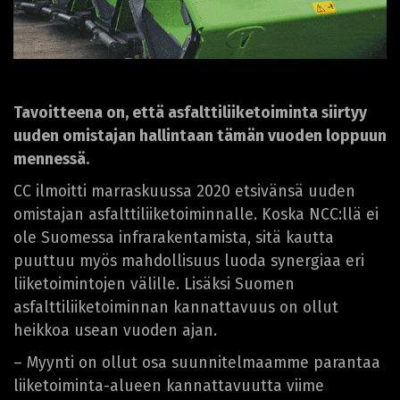
Tavoitteena on, että asfalttiliiketoiminta siirtyy
uuden omistajan hallintaan tämän vuoden loppuun
mennessä.
CC ilmoitti marraskuussa 2020 etsivänsä uuden
omistajan asfalttiliiketoiminnalle. Koska NCC:llä ei
ole Suomessa infrarakentamista, sitä kautta
puuttuu myös mahdollisuus luoda synergiaa eri
liiketoimintojen välille. Lisäksi Suomen
asfalttiliiketoiminnan kannattavuus on ollut
heikkoa usean vuoden ajan.
– Myynti on ollut osa suunnitelmaamme parantaa
liiketoiminta-alueen kannattavuutta viime