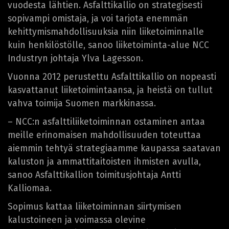
vuodesta lähtien. Asfalttikallio on strategisesti
sopivampi omistaja, ja voi tarjota enemmän
kehittymismahdollisuuksia niin liiketoiminnalle
kuin henkilöstölle, sanoo liiketoiminta-alue NCC
Industryn johtaja Ylva Lagesson.
Vuonna 2012 perustettu Asfalttikallio on nopeasti
kasvattanut liiketoimintaansa, ja heistä on tullut
vahva toimija Suomen markkinassa.
– NCC:n asfalttiliiketoiminnan ostaminen antaa
meille erinomaisen mahdollisuuden toteuttaa
aiemmin tehtyä strategiaamme kaupassa saatavan
kaluston ja ammattitaitoisten ihmisten avulla,
sanoo Asfalttikallion toimitusjohtaja Antti
Kalliomaa.
Sopimus kattaa liiketoiminnan siirtymisen
kalustoineen ja voimassa olevine