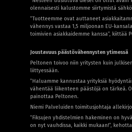
”Nesteen uusiutuva diesel on ollut avain
olennaisesti kalustomme siirtymistä sähkö
”Tuotteemme ovat auttaneet asiakkaitamm
vähennys vastaa 1,5 miljoonan EU-kansalai
toimivien asiakkaidemme kanssa”, kiittää 
Joustavuus päästövähennysten ytimessä
Peltonen toivoo niin yritysten kuin julki
liittyessään.
”Haluamme kannustaa yrityksiä hyödyntämä
vähentää liikenteen päästöjä on tärkeä. 
painottaa Peltonen.
Niemi Palveluiden toimitusjohtaja allekirj
”Fiksujen yhdistelmien hakeminen on hyvä 
on nyt vauhdissa, kaikki mukaan!”, kehotta