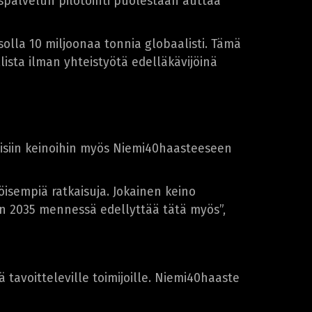
spalvelun pilotointi puolestaan auttaa
la 10 miljoonaa tonnia globaalisti. Tämä
ista ilman yhteistyötä edelläkävijöinä
aisiin keinoihin myös Niemi40haasteeseen
sempiä ratkaisuja. Jokainen keino
n 2035 mennessä edellyttää tätä myös”,
tavoitteleville toimijoille. Niemi40haaste