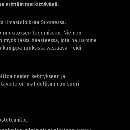
a erittäin merkittävänä.
ista ilmastoloikkaa Suomessa.
stonmuutoksen torjumiseen. Niemen
on myös tässä haasteessa, jota haluamme
ta kumppanuuksista vastaava Heidi
olttoaineiden kehitykseen ja
 tavoite on mahdollisimman suuri
stotoimille.