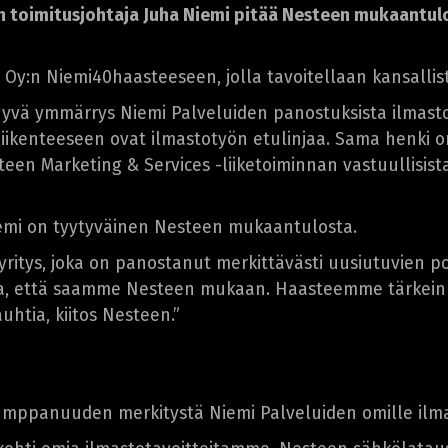
en toimitusjohtaja Juha Niemi pitää Nesteen mukaantulo
 Oy:n Niemi40haasteeseen, jolla tavoitellaan kansall
 hyvä ymmärrys Niemi Palveluiden panostuksista ilma
ikenteeseen ovat ilmastotyön etulinjaa. Sama henki 
een Marketing & Services -liiketoiminnan vastuullisis
iemi on tyytyväinen Nesteen mukaantulosta.
yritys, joka on panostanut merkittävästi uusiutuvien p
nnia, että saamme Nesteen mukaan. Haasteemme tärkein
uhtia, kiitos Nesteen.”
umppanuuden merkitystä Niemi Palveluiden omille ilma