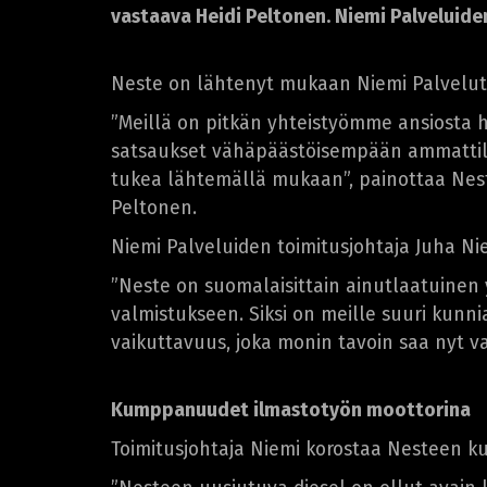
vastaava Heidi Peltonen. Niemi Palveluid
Neste on lähtenyt mukaan Niemi Palvelut
”Meillä on pitkän yhteistyömme ansiosta
satsaukset vähäpäästöisempään ammattili
tukea lähtemällä mukaan”, painottaa Nest
Peltonen.
Niemi Palveluiden toimitusjohtaja Juha N
”Neste on suomalaisittain ainutlaatuinen 
valmistukseen. Siksi on meille suuri ku
vaikuttavuus, joka monin tavoin saa nyt va
Kumppanuudet ilmastotyön moottorina
Toimitusjohtaja Niemi korostaa Nesteen k