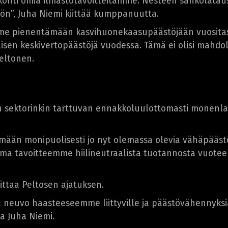
 kohti omia ilmastotavoitteitamme. Nesteen sähkölatau
ön”, Juha Niemi kiittää kumppanuutta.
e pienentämään kasvihuonekaasupäästöjään vuositasol
sen keskivertopäästöjä vuodessa. Tämä ei olisi mahdoll
Peltonen.
sen sektorinkin tarttuvan ennakkoluulottomasti monenl
än monipuolisesti jo nyt olemassa olevia vähäpäästöi
Oma tavoitteemme hiilineutraalista tuotannosta vuotee
oittaa Peltosen ajatuksen.
neuvo haasteeseemme liittyville ja päästövähennyksiä 
a Juha Niemi.