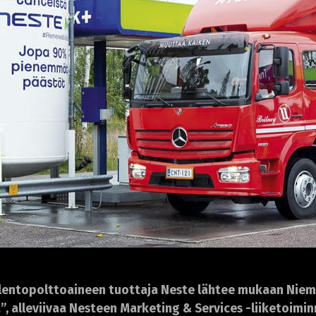
n lentopolttoaineen tuottaja Neste lähtee mukaan Ni
ä”, alleviivaa Nesteen Marketing & Services -liiketoim