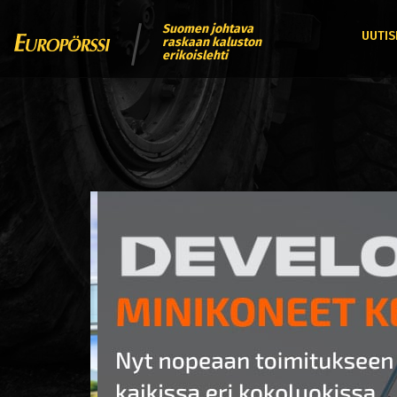
Suomen johtava
UUTIS
raskaan kaluston
erikoislehti