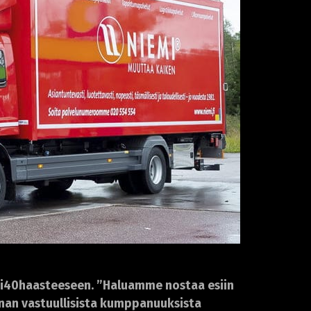
emi40haasteeseen. ”Haluamme nostaa esiin
innan vastuullisista kumppanuuksista