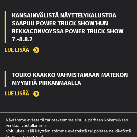
KANSAINVÄLISTÄ NÄYTTELYKALUSTOA
SAAPUU POWER TRUCK SHOW’HUN
REKKACONVOYSSA POWER TRUCK SHOW
7.-8.8.2
LUE LISÄÄ
TOUKO KAAKKO VAHVISTAMAAN MATEKON
MYYNTIÄ PIRKANMAALLA
LUE LISÄÄ
POWER TRUCK SHOW’SSA MUKANA
Käytämme evästeitä tarjotaksemme sinulle parhaan kokemuksen
verkkosivustollamme.
AMERIKASTA PALAAVA BLUE SCANIA,
Voit lukea lisää käyttämistämme evästeistä tai poistaa ne käytöstä
REBELWERKS SEKÄ HUOLTOVARMUUSSEMIN
kohdassa
asetukset
.