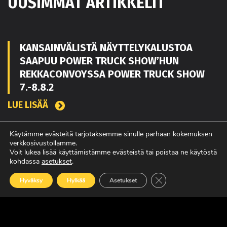
UUSIMMAT ARTIKKELIT
KANSAINVÄLISTÄ NÄYTTELYKALUSTOA
SAAPUU POWER TRUCK SHOW’HUN
REKKACONVOYSSA POWER TRUCK SHOW
7.-8.8.2
LUE LISÄÄ
Käytämme evästeitä tarjotaksemme sinulle parhaan kokemuksen
verkkosivustollamme.
TOUKO KAAKKO VAHVISTAMAAN MATEKON
Voit lukea lisää käyttämistämme evästeistä tai poistaa ne käytöstä
MYYNTIÄ PIRKANMAALLA
kohdassa
asetukset
.
LUE LISÄÄ
Sulje evästebanneri
Hyväksy
Hylkää
Asetukset
POWER TRUCK SHOW’SSA MUKANA