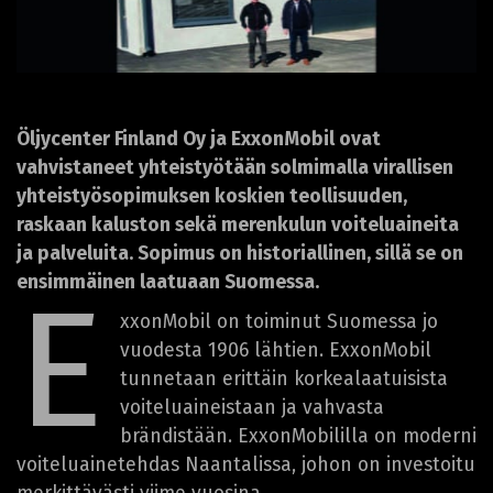
Öljycenter Finland Oy ja ExxonMobil ovat
vahvistaneet yhteistyötään solmimalla virallisen
yhteistyösopimuksen koskien teollisuuden,
raskaan kaluston sekä merenkulun voiteluaineita
ja palveluita. Sopimus on historiallinen, sillä se on
ensimmäinen laatuaan Suomessa.
E
xxonMobil on toiminut Suomessa jo
vuodesta 1906 lähtien. ExxonMobil
tunnetaan erittäin korkealaatuisista
voiteluaineistaan ja vahvasta
brändistään. ExxonMobililla on moderni
voiteluainetehdas Naantalissa, johon on investoitu