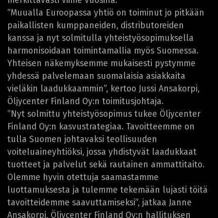
merkittävästi viime vuosina.
”Muualla Euroopassa yhtiö on toiminut jo pitkään
paikallisten kumppaneiden, distributoreiden
kanssa ja nyt solmitulla yhteistyösopimuksella
harmonisoidaan toimintamallia myös Suomessa.
Yhteisen näkemyksemme mukaisesti pystymme
yhdessä palvelemaan suomalaisia asiakkaita
vieläkin laadukkaammin”, kertoo Jussi Ansakorpi,
Öljycenter Finland Oy:n toimitusjohtaja.
”Nyt solmittu yhteistyösopimus tukee Öljycenter
Finland Oy:n kasvustrategiaa. Tavoitteemme on
tulla Suomen johtavaksi teollisuuden
voiteluaineyhtiöksi, jossa yhdistyvät laadukkaat
tuotteet ja palvelut sekä rautainen ammattitaito.
Olemme hyvin otettuja saamastamme
luottamuksesta ja tulemme tekemään lujasti töitä
tavoitteidemme saavuttamiseksi”, jatkaa Janne
Ansakorpi, Öljycenter Finland Oy:n hallituksen