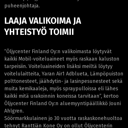
puheenjohtaja.
LAAJA VALIKOIMA JA
YHTEISTYÖ TOIMII
”Öljycenter Finland Oy:n valikoimasta löytyvät
kaikki Mobil-voiteluaineet myös raskaan kaluston
tarpeisiin. Voiteluaineiden lisäksi meiltä löytyy
voitelulaitteita, Yaran Air1 Adblueta, Lämpöpuiston
polttonesteet, jäähdytin- ja lasinpesunesteet sekä
muita kemikaaleja, myös spraypulloissa eli lähes
kaikki mitä urakoinnin koneissa tarvitaan”, kertoo
Öljycenter Finland Oy:n aluemyyntipäällikkö Jouni
Ahlgren.
Söörmarkkulainen jo 30 vuotta raskaskonehuoltoa
tehnyt Ranttiän Kone Oy on ollut Öljycenterin