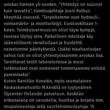
asiakas hieman yli vuoden. ”Yhteistyö on sujunut
kuin rasvattu”, toimitusjohtaja Jouni Rotkus
kiteyttää osuvasti. ”Tarpeitamme ovat hydrauli-,
voimansiirto- ja moottoriöljyt. Euroluokiltaan 1-
6:een. Toimitusvarmuus on ollut täysi kymppi,
tavaraa löytyy aina. Paikallinen edustaja käy
säännöllisesti vierailullaan ja huolehtii
varastomme päivityksestä. Lisäksi maahantuojan
vahva tuki on ollut yhteistyössämme arvokas lisä.
Tarvittavat testit laboratoriossa ja muut
tutkimukset ovat nostaneet toimintaamme entistä
paremmaksi.”
Kuten Ranttiän Konekin, myös raumalainen
Raskaskonehuolto M.Keskilä on tyytyväinen
Öjycenter Finlandin palveluun. Keskilän
erikoisalana on varustella, huoltaa ja korjata mm.
imupaineautoja sekä suurtehoimuriautoja. 15