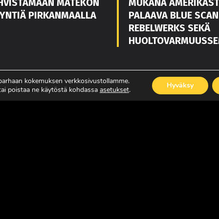
HVISTAMAAN MATEKON
MUKANA AMERIKAS
YNTIÄ PIRKANMAALLA
PALAAVA BLUE SCAN
REBELWERKS SEKÄ
HUOLTOVARMUUSSE
 parhaan kokemuksen verkkosivustollamme.
ISÄÄ
LUE LISÄÄ
Hyväksy
 tai poistaa ne käytöstä kohdassa
asetukset
.