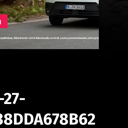
-27-
38DDA678B62