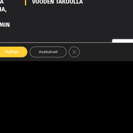
TA
VUODEN TAKUULLA
IA,
MIN
Sulje evästebanneri
LUE LISÄÄ
Hylkää
Asetukset