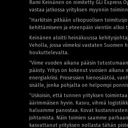
Rami Keinänen on nimitetty GLi Express Oy:
vastaa jatkossa yrityksen myynnin toiminn
”Harkitsin pitkään ulkopuolisen toimitusj
kehittämiseen ja eteenpäin vientiin alkoi 
Keinänen aloitti heinäkuussa kehitysjohtaja
Veholla, jossa viimeksi vastaten Suomen h
houkuttelevalta.
”Viime vuoden aikana pääsin tutustumaan yr
päästy. Yritys on kokenut vuosien aikana 
energiakriisi. Prosessien hienosäätöä, van
sisälle, jonka pohjalta on helpompi ponnist
”Uskoisin, että tunnen yrityksen toimintaa
äärimmäisen hyvin. Kasvu, vihreä logistiik
haluamme panostaa. Kovat kustannustennou
johtamista. Näin toimien saamme parhaan 
kasvattanut yrityksen nollasta tähän pist