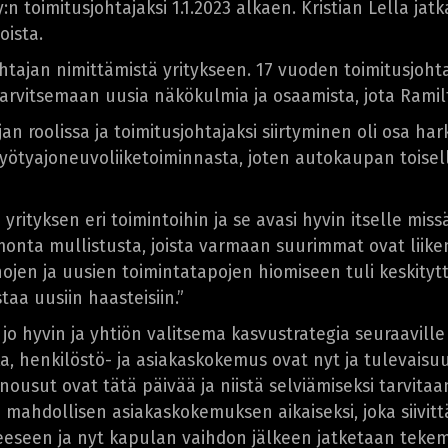
n toimitusjohtajaksi 1.1.2023 alkaen. Kristian Lella jat
oista.
ohtajan nimittämistä yritykseen. 17 vuoden toimitusjoht
tarvitsemaan uusia näkökulmia ja osaamista, jota Ramilt
n roolissa ja toimitusjohtajaksi siirtyminen oli osa ha
yötyajoneuvoliiketoiminnasta, joten autokaupan toisell
ityksen eri toimintoihin ja se avasi hyvin itselle mis
monta mullistusta, joista varmaan suurimmat ovat liike
hojen ja uusien toimintatapojen hiomiseen tuli keskityt
aa uusiin haasteisiin.”
 jo hyvin ja yhtiön valitsema kasvustrategia seuraavill
ka, henkilöstö- ja asiakaskokemus ovat nyt ja tulevais
sut ovat tätä päivää ja niistä selviämiseksi tarvitaa
mahdollisen asiakaskokemuksen aikaiseksi, joka siivit
eeseen ja nyt kapulan vaihdon jälkeen jatketaan tekemi