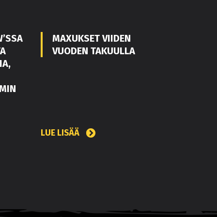
W’SSA
MAXUKSET VIIDEN
TA
VUODEN TAKUULLA
IA,
MIN
LUE LISÄÄ