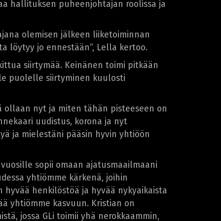
kaa hallituksen puheenjohtajan roolissa ja
ajana olemisen jälkeen liiketoiminnan
a löytyy jo ennestään”, Lella kertoo.
rkittua siirtymää. Keinänen toimi pitkään
e puolelle siirtyminen kuulosti
sä ollaan nyt ja miten tähän pisteeseen on
nnekaari uudistus, korona ja nyt
tyä ja mielestäni pääsin hyvin yhtiöön
e vuosille sopii omaan ajatusmaailmaani
uudessa yhtiömme kärkenä, joihin
n hyvää henkilöstöä ja hyvää nykyaikaista
tää yhtiömme kasvuun. Kristian on
stä, jossa GLi toimii yhä nerokkaammin,