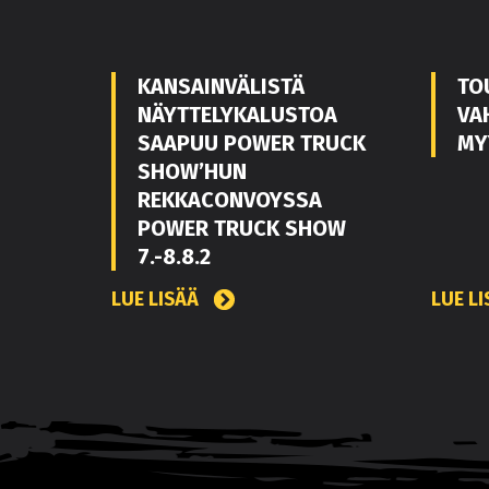
KANSAINVÄLISTÄ
TO
NÄYTTELYKALUSTOA
VA
SAAPUU POWER TRUCK
MY
SHOW’HUN
REKKACONVOYSSA
POWER TRUCK SHOW
7.-8.8.2
LUE LISÄÄ
LUE L