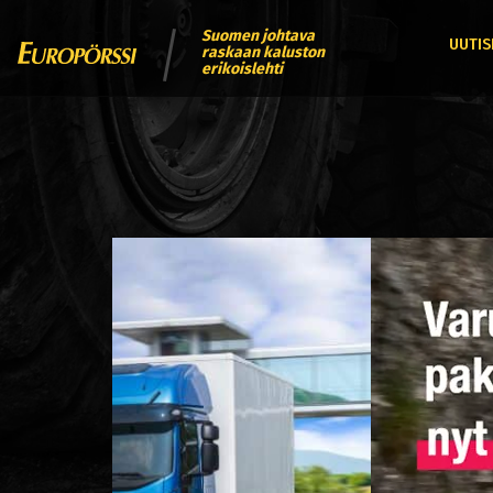
Suomen johtava
UUTIS
raskaan kaluston
erikoislehti