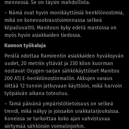
mennessä. Se on täysin mahdollista.
– Nämä ovat hyvin monikäyttöisiä henkilönostimia,
mikä on konevuokraustoiminnassa selkeä
kilpailuvaltti. Manitoun kyky edetä mastossa on
myös hyvin asiakkaiden tiedossa.
Kunnon työkaluja
Perälä odottaa Ramirentin asiakkaiden hyväksyvän
uudet, 20 metriin yltävät ja 230 kilon kuorman
nostavat Oxygen-sarjan sähkökäyttöiset Manitou
200 ATJ E-henkilönostinmallin. Akkujen varaus
riittää 12 tunnin jatkuvaan käyttöön, mikä harvoin
työpäivän aikana toteutuu.
– Tämä päivänä ympäristötietoisuus on selkeä
trendi, mikä näkyy jo joissakin urakkatarjouksissa.
Koneissa se tarkoittaa koko ajan vahvistuvaa
siirtymää sähköisiin voimalinjoihin.