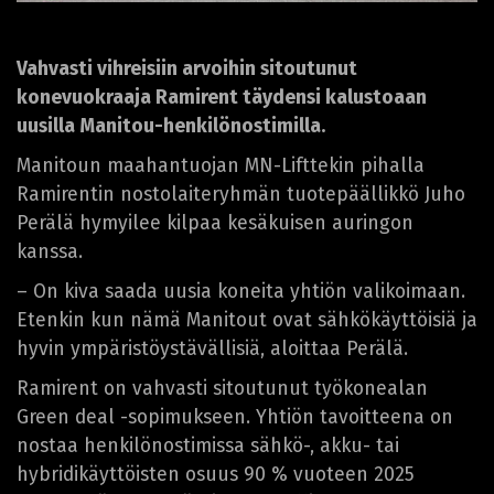
Vahvasti vihreisiin arvoihin sitoutunut
konevuokraaja Ramirent täydensi kalustoaan
uusilla Manitou-henkilönostimilla.
Manitoun maahantuojan MN-Lifttekin pihalla
Ramirentin nostolaiteryhmän tuotepäällikkö Juho
Perälä hymyilee kilpaa kesäkuisen auringon
kanssa.
– On kiva saada uusia koneita yhtiön valikoimaan.
Etenkin kun nämä Manitout ovat sähkökäyttöisiä ja
hyvin ympäristöystävällisiä, aloittaa Perälä.
Ramirent on vahvasti sitoutunut työkonealan
Green deal -sopimukseen. Yhtiön tavoitteena on
nostaa henkilönostimissa sähkö-, akku- tai
hybridikäyttöisten osuus 90 % vuoteen 2025