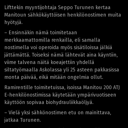
Lifttekin myyntijohtaja Seppo Turunen kertaa
Manitoun sähkökäyttöisen henkilönostimen muita
hyötyjä.
– Ensinnäkin nämä toimitetaan
merkkaamattomilla renkailla, eli samalla
nostimella voi operoida myös sisätiloissa jälkiä
jättämättä. Toiseksi nämä lähtevät aina käyntiin,
viime talvena näitä koeajettiin yhdellä
siltatyömaalla Askolassa yli 25 asteen pakkasissa
monta päivää, eikä mitään ongelmia ollut.
Ramirentille toimitetuissa, isoissa Manitou 200 ATJ
E-henkilönostimissa käytetään ympärivuotiseen
käyttöön sopivaa biohydrauliikkaöljyä.
– Vielä yksi sähkönostimen etu on mainittava,
jatkaa Turunen.